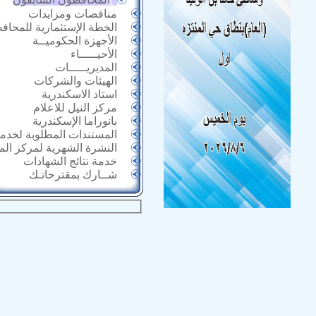
مناقصات ومزايدات
الخطة الإستثمارية للمحاف
الأجهزة الحكوميــة
الأحيـــــاء
المديريـــــات
الهيئات والشركات
استاد الاسكندرية
مركز النيل للاعلام
بانوراما الإسكندرية
المستندات المطلوبة لخدما
النشرة الشهرية لمركز ال
خدمة نتائج الشهادات
شــارك بمقترحاتـك