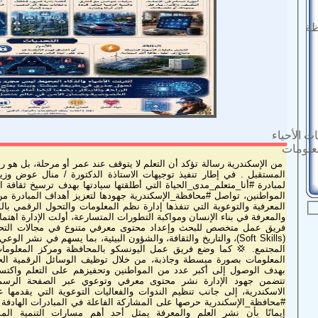
ظة
ت الأحياء
معلومات
من الإسكندرية رسالة تؤكد أن التعلم لا يتوقف عند عمر أو مرحلة، بل هو ر
المستقبل . في إطار تنفيذ توجيهات الاستاذة الدكتورة / منال عوض وزيرة ا
لمبادرة #أنا_متعلم_مدى_الحياة التي أطلقتها سيادتها بهدف ترسيخ ثقافة ا
المواطنين، تواصل #محافظة_الإسكندرية جهودها لتعزيز أهداف المبادرة م
المعرفية والتوعوية التي تنفذها إدارة نظم المعلومات والتحول الرقمي بالم
والمعرفة في بناء الإنسان ومواكبة التطورات المتسارعة، أولت الإدارة اهتمامً
فريق عمل متخصص للبحث وإعداد محتوى معرفي متنوع في مجالات التحو
(Soft Skills)، والتاريخ والثقافة، والشؤون البيئية، بما يسهم في نشر 
المجتمع. 💢 كما وضع فريق عمل اليونسكو بالمحافظة ومركز المعلومات وا
المعلومات بصورة مبسطة وجاذبة، من خلال توظيف الوسائل الرقمية الحد
بهدف الوصول إلى أكبر عدد من المواطنين وتحفيزهم على التعلم واكت
تتضمن جهود الإدارة نشر محتوى معرفي وتوعوي عبر الصفحة الرسمية و
الاسكندرية، إلى جانب تنظيم الندوات والفعاليات التوعوية التي يقدمها 
#محافظة_الإسكندرية حرصها على المشاركة الفاعلة في المبادرات الهادفة إل
إيمانًا بأن نشر العلم والمعرفة يمثل أحد أهم مسارات التنمية المس