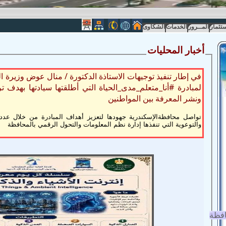
ستثمار
المــرور
الخدمات
الشكاوى
أ
خبار المحليات
في إطار تنفيذ توجيهات الاستاذة الدكتورة / منال عوض وزيرة التن
لمبادرة #أنا_متعلم_مدى_الحياة التي أطلقتها سيادتها بهدف ت
ونشر المعرفة بين المواطنين
تواصل محافظةالإسكندرية جهودها لتعزيز أهداف المبادرة من خلال عدد 
والتوعوية التي تنفذها إدارة نظم المعلومات والتحول الرقمي بالمحافظة
افظة