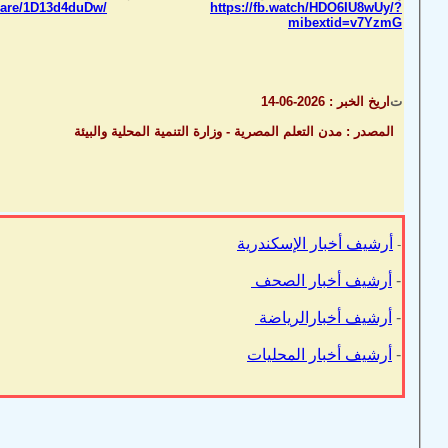
hare/1D13d4duDw/
https://fb.watch/HDO6IU8wUy/?
mibextid=v7YzmG
ت
اريخ الخبر : 2026-06-14
المصدر : مدن التعلم المصرية - وزارة التنمية المحلية والبيئة
أرشيف أخبار الإسكندرية
-
-
أرشيف أخبار الصحف
-
أرشيف أخبارالرياضة
-
أرشيف أخبار المحليات