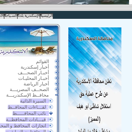
الرئيسية
الإسكندرية بلدنا
السـياحة
الا
القوائم
أخبار إسكندرية
أخبـار الصحـــف
أخبـار المحليـات
أخبار الرياضة
الصحــف المصريـــة
محافــظ الإسكندريـــة
السيرة الذاتية
لقـــاءات المحافــظ
نائب المحافـــــظ
قيـــادات المحافظــة
انجازات المحافظ و المح
المحافظون السابقون