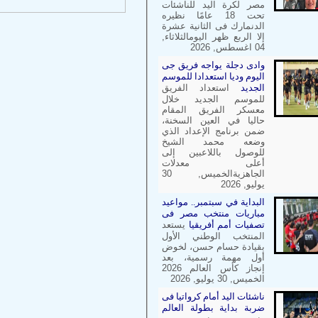
مصر لكرة اليد للناشئات
تحت 18 عامًا نظيره
الدنمارك فى الثانية عشرة
إلا الربع ظهر اليومالثلاثاء,
04 اغسطس, 2026
وادى دجلة يواجه فريق جى
اليوم وديا استعدادا للموسم
الجديد
استعداد الفريق
للموسم الجديد خلال
معسكر الفريق المقام
حاليا في العين السخنة،
ضمن برنامج الإعداد الذي
وضعه محمد الشيخ
للوصول باللاعبين إلى
أعلى معدلات
الجاهزيةالخميس, 30
يوليو, 2026
البداية في سبتمبر.. مواعيد
مباريات منتخب مصر فى
تصفيات أمم أفريقيا
يستعد
المنتخب الوطني الأول
بقيادة حسام حسن، لخوض
أول مهمة رسمية، بعد
إنجاز كأس العالم 2026
الخميس, 30 يوليو, 2026
ناشئات اليد أمام كرواتيا فى
ضربة بداية بطولة العالم