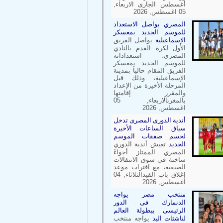
أغسطس الجارى الاربعاء,
05 اغسطس, 2026
المصري يواصل الاستعداد
للموسم الجديد بمعسكر
الإسماعيلية
يواصل الفريق
الأول لكرة القدم بالنادي
المصري، استعداداته
للموسم الجديد بمعسكر
الفريق المقام حالياً بمدينة
الإسماعيلية، وذلك قبل
المرحلة الأخيرة من الإعداد
والمقرر إقامتها
بالمغربالاربعاء, 05
اغسطس, 2026
أندية الدورى المصرى تدخل
سباق الساعات الأخيرة
لحسم صفقات الموسم
الجديد
تعيش أندية الدوري
المصري الممتاز أجواءً
ساخنة في سوق الانتقالات
الصيفية، مع اقتراب موعد
إغلاق باب القيدالثلاثاء, 04
اغسطس, 2026
منتخب مصر يواجه
الدنمارك فى الدور
الرئيسى ببطولة العالم
لناشئات اليد
يواجه منتخب