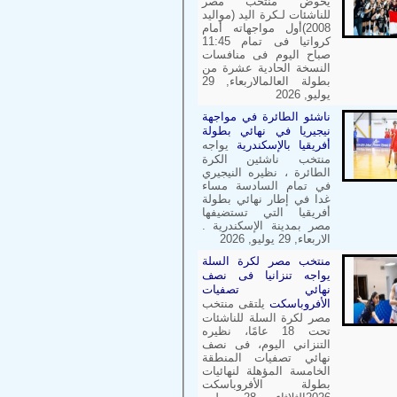
يخوض منتخب مصر
للناشئات لـكرة اليد (مواليد
2008)أول مواجهاته أمام
كرواتيا فى تمام 11:45
صباح اليوم فى منافسات
النسخة الحادية عشرة من
بطولة العالمالاربعاء, 29
يوليو, 2026
ناشئو الطائرة في مواجهة
نيجيريا في نهائي بطولة
أفريقيا بالإسكندرية
يواجه
منتخب ناشئين الكرة
الطائرة ، نظيره النيجيري
في تمام السادسة مساء
غدا في إطار نهائي بطولة
أفريقيا التي تستضيفها
مصر بمدينة الإسكندرية .
الاربعاء, 29 يوليو, 2026
منتخب مصر لكرة السلة
يواجه تنزانيا فى نصف
نهائي تصفيات
الأفروباسكت
يلتقى منتخب
مصر لكرة السلة للناشئات
تحت 18 عامًا، نظيره
التنزاني اليوم، فى نصف
نهائي تصفيات المنطقة
الخامسة المؤهلة لنهائيات
بطولة الأفروباسكت