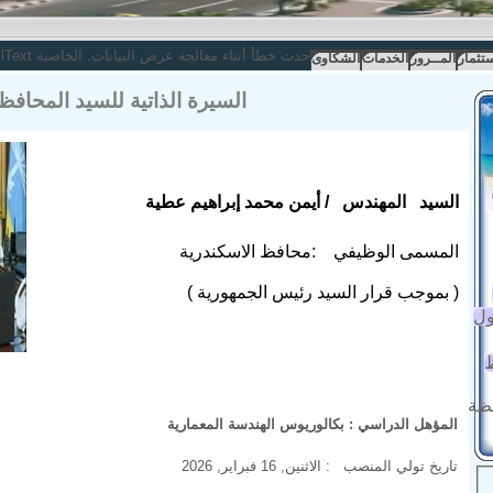
حدث خطأ أثناء معالجة عرض البيانات. الخاصية XslText فارغة.
ستثمار
المــرور
الخدمات
الشكاوى
السير
ة الذاتية للسيد المحافظ
السيد المهندس / أيمن محمد إبراهيم عطية
المسمى الوظيفي :محافظ الاسكندرية
(
بموجب قرار السيد رئيس الجمهورية
)
ول
ظ
فظة
المؤهل الدراسي :
بكالوريوس الهندسة المعمارية
تاريخ تولي المنصب :
الاثنين, 16 فبراير, 2026