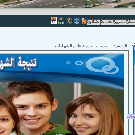
تثمار
المــرور
الخدمات
الشكاوى
الرئيسية
..
الخدمات
..
خدمـة نتائـج الشهـادات
مات