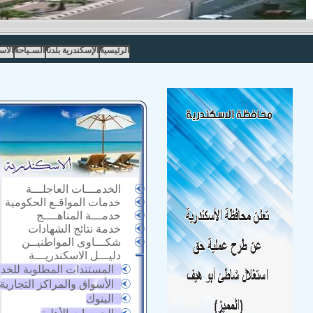
الرئيسية
الإسكندرية بلدنا
السـياحة
الاس
الخدمـــات العاجلـــة
خدمات المواقـع الحكومية
خدمـــة المناهــــج
خدمة نتائج الشهادات
شكـــاوى المواطنيــن
دليـــل الاسكندريـــة
المستندات المطلوبة للخد
الأسواق والمراكز التجارية
البنوك