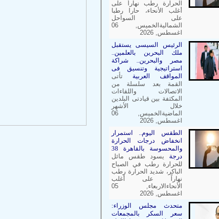
الحرارة رطب نهاراً على
أغلب الأنحاء، حارا رطبا
على السواحل
الشماليةالخميس, 06
اغسطس, 2026
الرئيس السيسى يستقبل
ملك البحرين بالعلمين..
مصر والبحرين.. شراكة
استراتيجية وتنسيق فى
المواقف العربية
تأتى
القمة بعد سلسلة من
الاتصالات واللقاءات
المكثفة بين قيادتى البلدين
خلال الأشهر
الماضيةالخميس, 06
اغسطس, 2026
الطقس اليوم.. استمرار
انخفاض درجات الحرارة
والمحسوسة بالقاهرة 38
درجة
يسود طقس مائل
للحرارة رطب في الصباح
الباكر، شديد الحرارة رطب
نهاراً على أغلب
الأنحاءالاربعاء, 05
اغسطس, 2026
متحدث مجلس الوزراء:
سعر السكر بالمجمعات