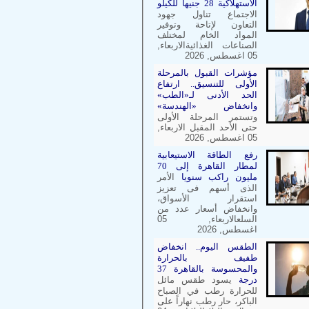
الاستهلاكية 28 جنيها للكيلو
الاجتماع تناول جهود
التعاون لإتاحة وتوفير
المواد الخام لمختلف
الصناعات الغذائيةالاربعاء,
05 اغسطس, 2026
مؤشرات القبول بالمرحلة
الأولى للتنسيق.. ارتفاع
الحد الأدنى لـ«الطب»
وانخفاض «الهندسة»
وتستمر المرحلة الأولى
حتى الأحد المقبل الاربعاء,
05 اغسطس, 2026
رفع الطاقة الاستيعابية
لمطار القاهرة إلى 70
مليون راكب سنويا
الأمر
الذى أسهم فى تعزيز
استقرار الأسواق،
وانخفاض أسعار عدد من
السلعالاربعاء, 05
اغسطس, 2026
الطقس اليوم.. انخفاض
طفيف بالحرارة
والمحسوسة بالقاهرة 37
درجة
يسود طقس مائل
للحرارة رطب في الصباح
الباكر، حار رطب نهاراً على