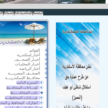
الرئيسية
الإسكندرية بلدنا
السـياحة
الا
القوائم
أخبار إسكندرية
أخبـار الصحـــف
أخبـار المحليـات
أخبار الرياضة
الصحــف المصريـــة
محافــظ الإسكندريـــة
السيرة الذاتية
لقـــاءات المحافــظ
نائب المحافـــــظ
قيـــادات المحافظــة
انجازات المحافظ و المح
المحافظون السابقون