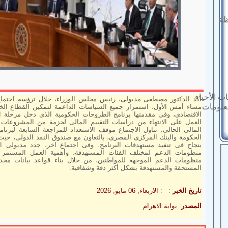
ظة
ت الأحياء
أكد الدكتور مصطفى مدبولى، رئيس مجلس الوزراء، خلال ترؤسه اجتماع ا
معلومات
مساء أمس الأول، استمرار جميع السياسات الداعمة لتمكين القطاع الخ
الاقتصادى، وفى مقدمتها برنامج الطروحات الحكومية الذى دخل مرحلة التقي
العمل على الانتهاء من دراسات التقييم المالى لحزمة من المشروعات ا
المالى الحالى. تناول الاجتماع موقف الاستعداد للمراجعة السابعة لبرنام
الحكومة والبنك المركزى المصرى، بالتعاون مع صندوق النقد الدولى، حي
بنجاح فى تنفيذ مستهدفات البرنامج. وفى اجتماع اخر، جدد مدبولى ال
منظومات الدعم لمختلف الفئات المستهدفة، وأهمية العمل المستمر 
منظومات الدعم الموجهة للمواطنين، من خلال بناء قواعد بيانات مح
المستحقة والمستهدفة بشكل أكثر دقة وشفافية.
تاريخ الخبر
: :
الاربعاء, 06 مايو, 2026
المصدر
:
بوابة الاهرام