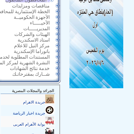
مناقصات ومزايدات
الخطة الإستثمارية للمحاف
الأجهزة الحكوميــة
الأحيـــــاء
المديريـــــات
الهيئات والشركات
استاد الاسكندرية
مركز النيل للاعلام
بانوراما الإسكندرية
المستندات المطلوبة لخدما
النشرة الشهرية لمركز ال
خدمة نتائج الشهادات
شــارك بمقترحاتـك
الجرائد والمجلات المصرية
جريدة الاهرام
جريدة اخبار الرياضة
بوابة الأهرام العربى