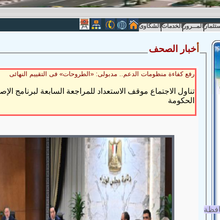
ستثمار
المــرور
الخدمات
الشكاوى
أ
خبار الصحف
رفع كفاءة منظومات الدعم.. مدبولى: «الطروحات» فى التقييم النهائى
تناول الاجتماع موقف الاستعداد للمراجعة السابعة لبرنامج الإصل
الحكومة
افظة