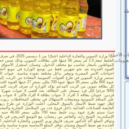
ظة
ت الأحياء
تبدأ وزارة التموين والتجا
معلومات
الخليط سعة 1.5 لتر بسعر 56 جنيهًا على بطاقات التموين، و
للمواطنين بأسعار تتناسب مع مختلف الدخول، وضمان استقرار الأسواق خل
العبوة الجديدة بعد نحو شهرين فقط من توسع الوزارة في تنويع أحجام
احتياجات الأسر المصرية وتوفير بدائل مختلفة بجودة مناسبة. عبوات ال
تستمر وزارة التموين في طرح العبوات التموينية المعتادة من الزيت، إل
كل بطاقة تموين من الزيت المدعم تؤكد الوزارة أن
(800 جرام) لكل فرد مسجل على ال
فردين: عبوتان بطاقة 3 
على المنافذ التموينية ومجمعات الاستهلاك في مختلف المحافظات. زيو
إطار جهود ضبط الأسعار بالسوق المحلي، أعلنت الوزارة عن طرح زيو
القابضة للصناعات الغذائية داخل فروع عدد من السلاسل التجارية والمجم
حيثُ سيتم طرح 
الإسكندرية، الشيخ زايد، والعاشر من رمضان، مع التوسع التدريجي في ب
وتوافر السلع أكد الدكتور شريف فاروق وزير التموين والتجارة الداخلية
الجديدة هو ضبط السوق وضمان توافر السلع الأساسية بجودة مناسبة وأسعار