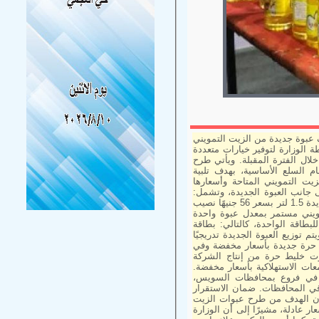
رة الداخلية اعتبارًا من 1 ديسمبر 2025، في صرف عبوة جديدة من الزيت التمويني
ذلك ضمن خطة الوزارة لتوفير خيارات متعددة
ال الفترة المقبلة. ويأتي طرح
 السلع الأساسية، بهدف تلبية
زيت التمويني المتاحة وأسعارها
ى جانب العبوة الجديدة، وتشمل:
عبوة 800 مللي بسعر 30 جنيهًا عبوة 700 مللي بسعر 27 جنيهًا العبوة الجديدة 1.5 لتر بسعر 56 جنيهًا نصيب
 صرف الزيت التمويني مستمر بمعدل عبوة واحدة
بطاقة، بحد أقصى 4 عبوات شهريًا للبطاقة الواحدة، كالتالي: بطاقة
أفراد: 3 عبوات بطاقة 4 أفراد فأكثر: 4 عبوات ويتم توزيع العبوة الجديدة تدريجيًا
ت حرة جديدة بأسعار مخفضة وفي
ت خليط حرة من إنتاج الشركة
عات الاستهلاكية بأسعار مخفضة.
عبوة زيت خليط سعة 700 مللي بسعر 46.60 جنيه في فروع بمحافظات السويس،
اقي المحافظات. ضمان الاستقرار
، أن الهدف من طرح عبوات الزيت
 عادلة، مشيرًا إلى أن الوزارة