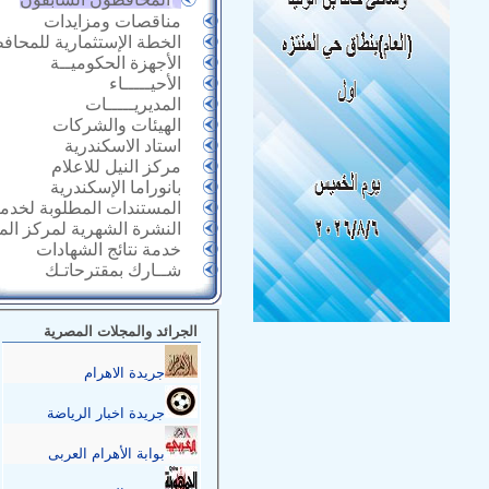
مناقصات ومزايدات
الخطة الإستثمارية للمحاف
الأجهزة الحكوميــة
الأحيـــــاء
المديريـــــات
الهيئات والشركات
استاد الاسكندرية
مركز النيل للاعلام
بانوراما الإسكندرية
المستندات المطلوبة لخدما
النشرة الشهرية لمركز ال
خدمة نتائج الشهادات
شــارك بمقترحاتـك
الجرائد والمجلات المصرية
جريدة الاهرام
جريدة اخبار الرياضة
بوابة الأهرام العربى