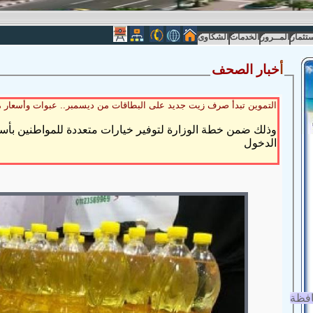
ستثمار
المــرور
الخدمات
الشكاوى
أ
خبار الصحف
التموين تبدأ صرف زيت جديد على البطاقات من ديسمبر.. عبوات وأسعار م
وذلك ضمن خطة الوزارة لتوفير خيارات متعددة للمواطنين بأس
الدخول
افظة