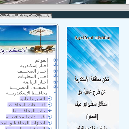
الرئيسية
الإسكندرية بلدنا
السـياحة
الا
القوائم
أخبار إسكندرية
أخبـار الصحـــف
أخبـار المحليـات
أخبار الرياضة
الصحــف المصريـــة
محافــظ الإسكندريـــة
السيرة الذاتية
لقـــاءات المحافــظ
نائب المحافـــــظ
قيـــادات المحافظــة
انجازات المحافظ و المح
المحافظون السابقون