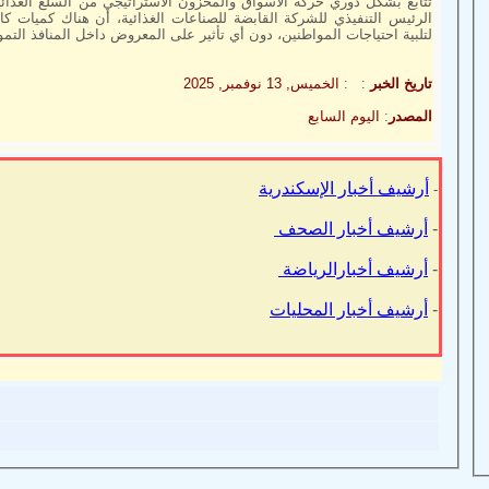
تتابع بشكل دوري حركة الأسواق والمخزون الاستراتيجي من السلع الغذائية
الرئيس التنفيذي للشركة القابضة للصناعات الغذائية، أن هناك كميات كاف
لتلبية احتياجات المواطنين، دون أي تأثير على المعروض داخل المنافذ التموي
تاريخ الخبر
: :
الخميس, 13 نوفمبر, 2025
المصدر
:
اليوم السابع
أرشيف أخبار الإسكندرية
-
-
أرشيف أخبار الصحف
-
أرشيف أخبارالرياضة
-
أرشيف أخبار المحليات