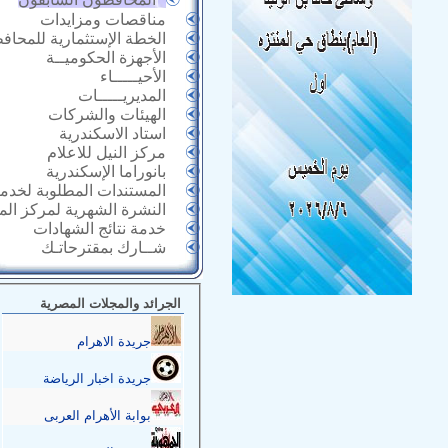
مناقصات ومزايدات
الخطة الإستثمارية للمحاف
الأجهزة الحكوميــة
الأحيـــــاء
المديريـــــات
الهيئات والشركات
استاد الاسكندرية
مركز النيل للاعلام
بانوراما الإسكندرية
المستندات المطلوبة لخدما
النشرة الشهرية لمركز ال
خدمة نتائج الشهادات
شــارك بمقترحاتـك
الجرائد والمجلات المصرية
جريدة الاهرام
جريدة اخبار الرياضة
بوابة الأهرام العربى