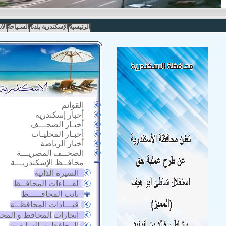
الرئيسية
الإسكندرية بلدنا
السـياحة
الا
القوائم
أخبار إسكندرية
أخبـار الصحـــف
أخبـار المحليـات
أخبار الرياضة
الصحــف المصريـــة
محافــظ الإسكندريـــة
السيرة الذاتية
لقـــاءات المحافــظ
نائب المحافـــــظ
قيـــادات المحافظــة
انجازات المحافظ و المح
المحافظون السابقون