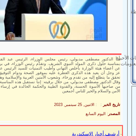
ظة
ت الأحياء
هنأ الدكتور مصطفى مدبولي، رئيس مجلس الوزراء، الرئيس عبد الفت
معلومات
بمناسبة حلول ذكرى المولد النبوي الشريف. وتقدَّم رئيس الوزراء، في برقي
عن أعضاء هيئة الوزارة بأخلص التهاني وأطيب التمنيات للسيد الرئيس عبد
عز وجل أن يعيد هذه الذكرى العطرة عليه بموفور الصحة ودوام التوف
تحقق ما يتطلع إليه من تقدم ورخاء، وشعوب الأمتين العربية والإسلامية وهم
وقال الدكتور مصطفى مدبولي، من خلال برقيته: إننا نستقبل هذه المناسبة 
من صاحبها الأسوة الحسنة، والقدوة الطيبة والحكمة الخالدة في إرساء 
الأمن والسلام والخير للناس أجمعين
تاريخ الخبر
: :
الاثنين, 25 سبتمبر, 2023
المصدر
:
اليوم السابع
أرشيف أخبار الإسكندرية
-