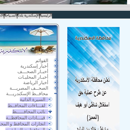
الرئيسية
الإسكندرية بلدنا
السـياحة
الا
القوائم
أخبار إسكندرية
أخبـار الصحـــف
أخبـار المحليـات
أخبار الرياضة
الصحــف المصريـــة
محافــظ الإسكندريـــة
السيرة الذاتية
لقـــاءات المحافــظ
نائب المحافـــــظ
قيـــادات المحافظــة
انجازات المحافظ و المح
المحافظون السابقون