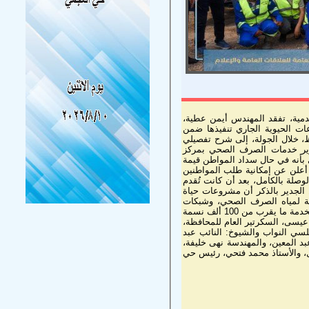
خدمية، تفقد المهندس أيمن عطية،
 والتي تُعد أحد المشروعات الحيوية الجاري تنفيذها ضمن
ظ، خلال الجولة، إلى شرح تفصيلي
وير خدمات الصرف الصحي بمركز
بأنه في حال سداد المواطن قيمة
ا أعلن عن إمكانية طلب المواطنين
وصلة بالكامل، بعد أن كانت تُقدم
 الجدير بالذكر أن مشروعات حياة
طتي معالجة لمياه الصرف الصحي، وشبكات
صرف صحي بأطوال إجمالية تصل إلى 240 كم، وتنفيذ 1037 وصلة منزلية، لخدمة ما يقرب من 100 ألف نسمة
عيسى، السكرتير العام للمحافظة،
ي النواب والشيوخ: النائب عبد
د المعين، والمهندسة نهى خليفة،
ل، والأستاذ محمد فتحي، رئيس حي