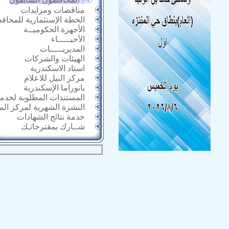
مناقصات ومزايدات
الخطة الإستثمارية للمحاف
الأجهزة الحكوميــة
الأحيـــــاء
المديريـــــات
الهيئات والشركات
استاد الاسكندرية
مركز النيل للاعلام
بانوراما الإسكندرية
المستندات المطلوبة لخدما
النشرة الشهرية لمركز ال
خدمة نتائج الشهادات
شــارك بمقترحاتـك