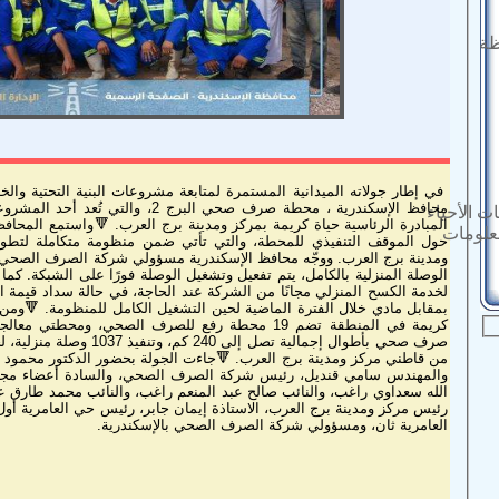
ظة
في إطار جولاته الميدانية المستمرة لمتابعة مشروعات البنية التحتية وال
محافظ الإسكندرية ، محطة صرف صحي البرج 2،
ت الأحياء
المبادرة الرئاسية حياة كريمة بمركز ومدينة برج العرب. 🔻واستمع المحاف
معلومات
حول الموقف التنفيذي للمحطة، والتي تأتي ضمن منظومة متكاملة لتط
ومدينة برج العرب. ووجّه محافظ الإسكندرية مسؤولي شركة الصرف الصحي 
الوصلة المنزلية بالكامل، يتم تفعيل وتشغيل الوصلة فورًا على الشبكة. كم
لخدمة الكسح المنزلي مجانًا من الشركة عند الحاجة، في حالة سداد قيمة ال
بمقابل مادي خلال الفترة الماضية لحين التشغيل الكامل للمنظومة. 🔻ومن
كريمة في المنطقة تضم 19 محطة رفع للصرف الصحي، ومح
من قاطني مركز ومدينة برج العرب. 🔻جاءت الجولة بحضور الدكتور محمود 
والمهندس سامي قنديل، رئيس شركة الصرف الصحي، والسادة أعضاء مجلس
الله سعداوي راغب، والنائب صالح عبد المنعم راغب، والنائب محمد طارق عب
رئيس مركز ومدينة برج العرب، الاستاذة إيمان جابر، رئيس حي العامرية أو
العامرية ثان، ومسؤولي شركة الصرف الصحي بالإسكندرية.