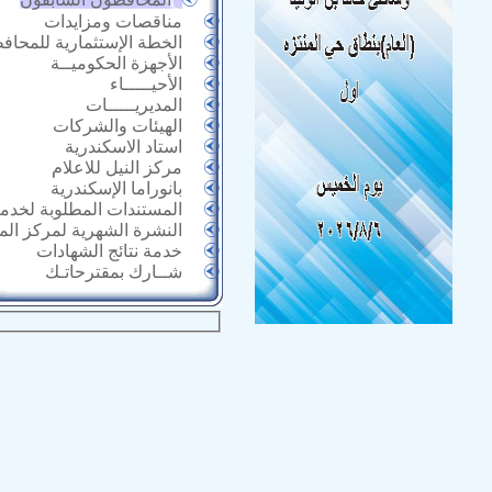
مناقصات ومزايدات
الخطة الإستثمارية للمحاف
الأجهزة الحكوميــة
الأحيـــــاء
المديريـــــات
الهيئات والشركات
استاد الاسكندرية
مركز النيل للاعلام
بانوراما الإسكندرية
المستندات المطلوبة لخدما
النشرة الشهرية لمركز ال
خدمة نتائج الشهادات
شــارك بمقترحاتـك