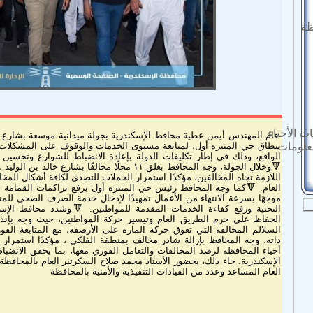
ظة
ت الأحياء
قام المهندس أيمن عطية محافظ الإسكندرية بجولة ميدانية موسعة بشارع خ
بنطاق حي المنتزه أول، لمتابعة مستوى الخدمات والوقوف على المشكلات
معلومات
الواقع، وذلك في إطار تكليفات الدولة بإعادة الانضباط للشوارع وتحسين
🔻وخلال الجولة، وجه المحافظ بغلق ١١ محلًا مخالفًا بشارع
اللازمة تجاه المخالفين، مؤكدًا استمرار الحملات للتصدي لكافة أشكال الم
العام. 🔻كما وجه المحافظ رئيس حي المنتزه أول برفع تراكمات القمام
موجهًا بسرعة الانتهاء من الأعمال تمهيدًا لإدخال خدمة الصرف الصحي للم
التحتية ورفع كفاءة الخدمات المقدمة للمواطنين. 🔻وشدد محافظ الإس
الحفاظ على حرم الطريق العام وتيسير حركة المواطنين، حيث وجه بإنذا
السلالم المخالفة التي تعوق حركة المارة على الأرصفة، مع المتابعة الفور
ذاته، وجه المحافظ بإزالة شادر مخالف بمنطقة الفلكي ، مؤكدًا استمرار ال
أحياء المحافظة لرصد المخالفات والتعامل الفوري معها، بما يحقق الانضب
الإسكندرية. جاء ذلك، بحضور الأستاذ محمد صلاح السكرتير العام بالمحافظ
العام المساعد وعدد من القيادات التنفيذية والأمنية بالمحافظة