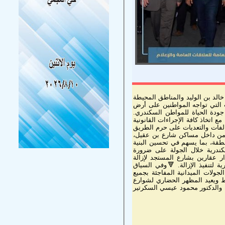
الد بن الوليد والمناطق المحيطة
 التي تواجه المواطنين على أرض
 جودة الحياة للمواطن السكندري.
 خالد بن الوليد ، مع اتخاذ كافة الإجراءات القانونية
خالفات والتعديات على حرم الطريق
ة من داخل مساكن شارع بن عقيل،
نطقة، بما يسهم في تحسين البنية
كندرية خلال الجولة على ضرورة
ر عقارين بشارع المستجد لإزالة
ية لتنفيذ الإزالة. 🔻وفي السياق
جولات الميدانية المفاجئة بجميع
اط ويعيد المظهر الحضاري لشوارع
ة والدكتور محمود عيسي السكرتير