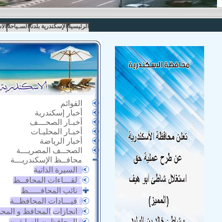
الرئيسية
الإسكندرية بلدنا
السـياحة
الا
القوائم
أخبار إسكندرية
أخبـار الصحـــف
أخبـار المحليـات
أخبار الرياضة
الصحــف المصريـــة
محافــظ الإسكندريـــة
السيرة الذاتية
لقـــاءات المحافــظ
نائب المحافـــــظ
قيـــادات المحافظــة
انجازات المحافظ و المح
المحافظون السابقون