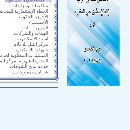
مناقصات ومزايدات
الخطة الإستثمارية للمحاف
الأجهزة الحكوميــة
الأحيـــــاء
المديريـــــات
الهيئات والشركات
استاد الاسكندرية
مركز النيل للاعلام
بانوراما الإسكندرية
المستندات المطلوبة لخدما
النشرة الشهرية لمركز ال
خدمة نتائج الشهادات
شــارك بمقترحاتـك