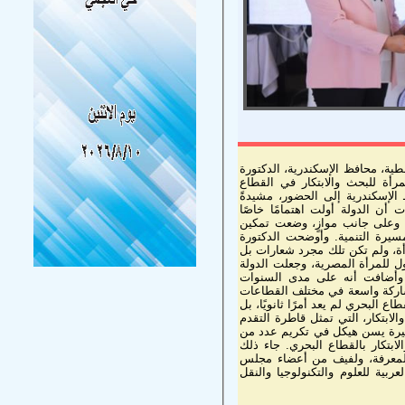
ية، محافظ الإسكندرية، الدكتورة
أة للبحث والابتكار في القطاع
الإسكندرية إلى الحضور، مشيدةً
قطاعات الحيوية. وخلال كلمتها، أكدت أن الدولة أولت اهتمامًا خاصًا
ي، وعلى جانب موازٍ، وضعت تمكين
سيرة التنمية. وأوضحت الدكتورة
أة، ولم تكن تلك مجرد شعارات بل
ول للمرأة المصرية، وجعلت الدولة
. وأضافت أنه على مدى السنوات
مشاركة واسعة في مختلف القطاعات
رأة في القطاع البحري لم يعد أمرًا ثانويًا، بل
ابتكار، التي تمثل قاطرة التقدم
ميرة يسن هيكل في تكريم عدد من
الكوادر المتميزة؛ تقديراً لجهودهم البارزه في دفع عجلة البحث العلمي والابتكار بالقطاع البحري. جاء ذلك
المعرفة، ولفيف من أعضاء مجلس
عربية للعلوم والتكنولوجيا والنقل