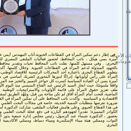
ظة
في إطار دعم تمكين المرأة في القطاعات الحيوية،أناب المهندس أيمن عط
ت الأحياء
أميرة يسن هيكل ، نائب المحافظ، لحضور فعاليات الملتقى المصري للمر
معلومات
البحري، . وفي مستهل كلمتها، نقلت نائب المحافظ تحيات وتقدير محافظ 
بالجهود المبذولة لدعم المرأة في ال
بتطوير القطاع البحري باعتباره أحد المحركات الرئيسية للاقتصاد الوطن
المرأة على رأس أولوياتها، إدراكًا لدورها المحوري كشريك أساسي في م
أميرة يسن أن القيادة السياسية كسرت كل حواجز التمييز والتحيز ضد المر
واقعًا ملموسًا، حيث انحاز السيد الرئيس عبد الفتاح السيسي منذ اليوم الأ
ملف تعزيز حقوق المرأة على قائمة الأولويات والاستراتيجيات الوطنية
الماضية، فُتحت أمام المرأة آفاق لم تكن متاحة من قبل، ومُهِّد الطريق ل
الاقتصادية و السياسيه . وأكدت نائب المحافظ على أن تمكين الم
ضرورة تفرضها متطلبات التنمية الحديثة، خاصة في مجالات البحث العلمي وال
في هذا القطاع الحيوي. وعلى هامش فعاليات الملتقى، شاركت الدكتورة أ
بحضور ، الدكتورة شيماء عبد الرسول، رئيس مجلس إدارة جمعية بذور 
النواب، وممثلي هيئة ميناء الإسكندرية وميناء دمياط، وممثلي الأكاديمية ال
البحري.