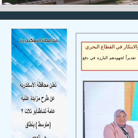
لابتكار في القطاع البحري
شاركت الدكتورة أميرة يسن هيكل في تكريم عدد من الكوادر المتميزة؛ تقديراً لجهودهم البارزه في دفع