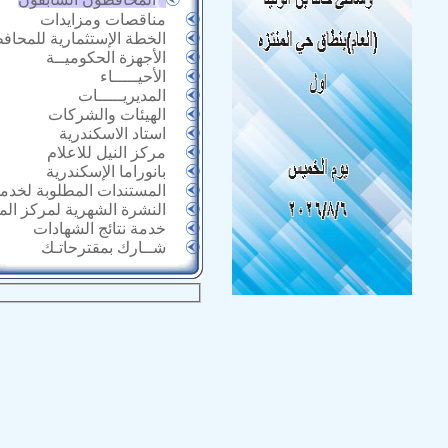
مناقصات ومزايدات
الخطة الإستثمارية للمحاف
الأجهزة الحكوميــة
الأحيـــــاء
المديريـــــات
الهيئات والشركات
استاد الاسكندرية
مركز النيل للاعلام
بانوراما الإسكندرية
المستندات المطلوبة لخدما
النشرة الشهرية لمركز ال
خدمة نتائج الشهادات
شــارك بمقترحاتـك