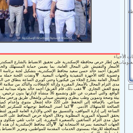
ظة
ت الأحياء
في إطار حرص محافظة الإسكندرية على تحقيق الانضباط بالشارع السكندري،
معلومات
الأسعار والتفتيش على المحال العامة، بما يضمن حماية المستهلك وال
الفريق/ أحمد خالد حسن سعيد محافظ الإسكندرية، بتشكيل لجنة برئاسة ال
وعضوية كافة الأجهزة التنفيذية والجهات المعنية. 🔻ونفذت اللجنة حمل
المحال العامة بشارع الجلاء من فيكتوريا وحتى كوبري الساعة بنطاق حي ا
مدى التزام المحال بالأسعار المقررة وإزالة الإشغالات، والتأكد من سلامة ا
ومنع الغش التجاري. 🔻عقب ذلك، قام الفريق/ أحمد خالد بجولة ميدانية لمت
بيئة وصحة وتموين وطب بيطري وتفتيش صيدلي وإشغال طريق ورخص محال 
صناعي، بالإضافة إلى التحفظ على 220 حالة إشغال م
الصالحة للاستهلاك الآدمي. 🔻كما أصدر المحافظ توجيهاته للسكرتير ا
الساعة إلى إدارة المواقف، والتنسيق مع الحي والإدارة العامة للمرور لتنظ
يحقق السيولة المرورية المطلوبة وخلال الجولة حرص المحافظ على الاستم
حول مدى التزام السائقين بالتسعيرة المقررة، إلى جانب تلقي شكاوى و
الجهات المختصة بسرعة الاستجابة لها. 🔻وأكد محافظ الإسكندرية أن هذه
المحافظة للارتقاء بمستوى الخدمات المقدمة للمواطنين، وتعزيز الانضباط و