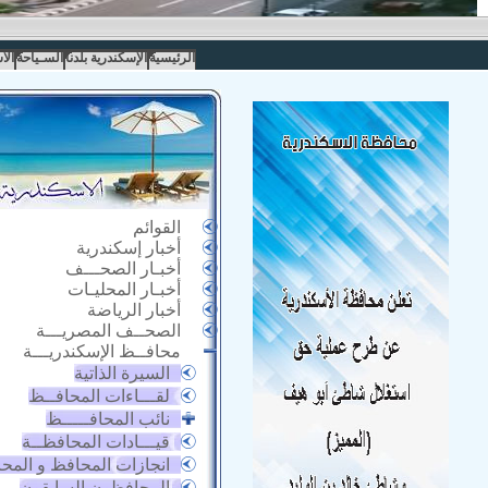
الرئيسية
الإسكندرية بلدنا
السـياحة
الا
القوائم
أخبار إسكندرية
أخبـار الصحـــف
أخبـار المحليـات
أخبار الرياضة
الصحــف المصريـــة
محافــظ الإسكندريـــة
السيرة الذاتية
لقـــاءات المحافــظ
نائب المحافـــــظ
قيـــادات المحافظــة
انجازات المحافظ و المح
المحافظون السابقون