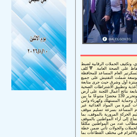
 وتكثيف الحملات الرقابية لضبط
حفاظ على الصحة العامة. 🔻كلف
سكرتير العام المساعد للمحافظة
ة موسعة شملت التفتيش على جميع
لمنتزة أول وشرق حيث جرى متابعة
لأغذية وتطبيق الاشتراطات الصحية
ابعة نتائج أعمال اللجنة على أرض
الواقع، والتي أسفرت عن غلق وتشميع 36 منشأة لإدارتها بدون ترخيص، وتحرير 139 محضرًا متنوعًا ما بين
وحماية المستهلك وكهرباء وأمن
تنوع، وإعدام كميات كبيرة من المواد الغذائية غير
لعام المساعد بسرعة تسليم موقف
يم الحركة المرورية بالموقف، بما
اع إلى آراء المواطنين بالموقف
مطالب عدد من المواطنين مكلفًا
 الحملات والجولات تأتي ضمن خطة
الالتزام في مختلف القطاعات بما