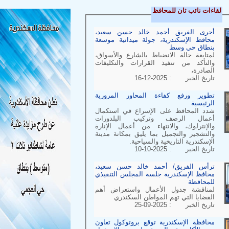
قاءات نائب ثان للمحافظ
أجرى الفريق أحمد خالد حسن سعيد،
محافظ الإسكندرية، جولة ميدانية موسعة
بنطاق حي وسط
لمتابعة حالة الانضباط بالشارع والأسواق،
والتأكد من تنفيذ القرارات والتكليفات
الصادرة،
تاريخ الخبر : 2025-12-16
تطوير ورفع كفاءة المحاور المرورية
الرئيسية
شدد المحافظ على الإسراع في استكمال
أعمال الرصف وتركيب البلدورات
والإنترلوك، والانتهاء من أعمال الإنارة
والتشجير والتجميل بما يليق بمكانة مدينة
الإسكندرية التاريخية والسياحية.
تاريخ الخبر : 2025-10-10
ترأس الفريق/ أحمد خالد حسن سعيد،
محافظ الإسكندرية جلسة المجلس التنفيذي
للمحافظة
لمناقشة جدول الأعمال واستعراض أهم
القضايا التي تهم المواطن السكندري
تاريخ الخبر : 2025-09-25
محافظة الإسكندرية توقع بروتوكول تعاون