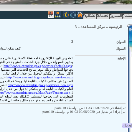
ستثمار
المــرور
الخدمات
الشكاوى
الرئيسية
..
مركز المساعدة
..
3
العنوان
3
السؤال
كيف يمكن للبواب
الإجابة
1-تحرص البوابة الإلكترونية لمحافظة الاسكندرية على 
بمنتهى السهولة من خلال جزء الخدمات المتواجد فى القوا
:
http://www.alexandria.gov.eg/services/default.aspx
•تو
يحتاجها المواطن وذلك بتوفر نماذج الخدمات التي يقدمها ال
الأكثر انتشارًا. و يمكنكم الدخول من خلال الرابط التالى
http://www.alexandria.gov.eg/local_services.aspx
•تسهي
الصادرة عن مختلف الكيانات التابعة لها. و يمكنكم الدخول 
http://www.alexandria.gov.eg/services_new.aspx
•نشر ا
العام والكيانات التابعة له. و يمكنكم الدخول من خلال الراب
ttp://www.alexandria.gov.eg/MainPage/Tenders.aspx
المعلومات التى يحتاجها المستثمر.
السائح اثناء فتره اعداده او تواجده خلال رحلته الى الاسكن
تم إنشاء في 07/07/2020 11:33 ص بواسطة portal10
تم إجراء آخر تعديل في 09/08/2020 01:03 م بواسطة portal10
افظة