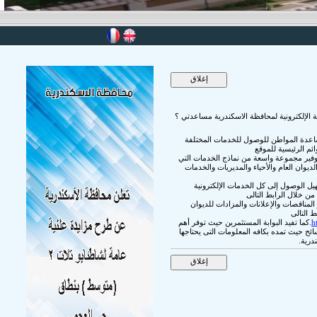
ة الإلكترونية لمحافظة الاسكندرية مساعدتي ؟
مساعدة المواطن للوصول للخدمات المختلفة
ئم الرئيسية للموقع
فير مجموعة واسعة من نماذج الخدمات التي
ديوان العام والأحياء والمديريات والخدمات
ل الوصول إلى كل الخدمات الإلكترونية
من خلال الرابط التالى
لمناقصات والإعلانات والمزادات للديوان
ط التالى
h
1.كما تفيد البوابة المستثمرين حيث توفر أهم
 2.كذلك تفيد البوابة السائح حيث تمده بكافه المعلومات التى يحتاجها
درية.