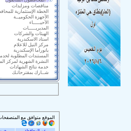
مناقصات ومزايدات
الخطة الإستثمارية للمحاف
الأجهزة الحكوميــة
الأحيـــــاء
المديريـــــات
الهيئات والشركات
استاد الاسكندرية
مركز النيل للاعلام
بانوراما الإسكندرية
المستندات المطلوبة لخدما
النشرة الشهرية لمركز ال
خدمة نتائج الشهادات
شــارك بمقترحاتـك
الموقع متوافق مع المتصفحات التالية :
عن المحافظة
خريط