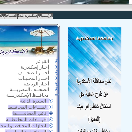
الرئيسية
الإسكندرية بلدنا
السـياحة
الا
القوائم
أخبار إسكندرية
أخبـار الصحـــف
أخبـار المحليـات
أخبار الرياضة
الصحــف المصريـــة
محافــظ الإسكندريـــة
السيرة الذاتية
لقـــاءات المحافــظ
نائب المحافـــــظ
قيـــادات المحافظــة
انجازات المحافظ و المح
المحافظون السابقون