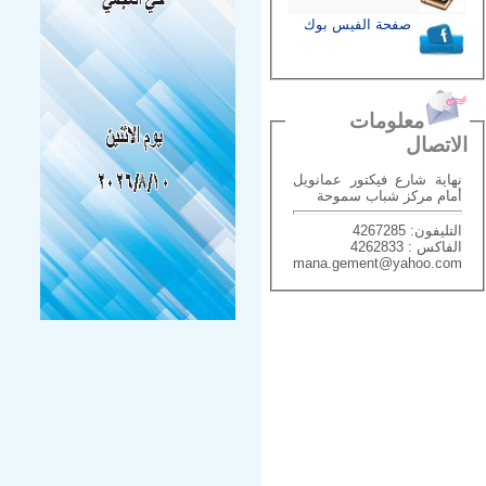
صفحة الفيس بوك
معلومات
الاتصال
نهاية شارع فيكتور عمانويل
أمام مركز شباب سموحة
التليفون: 4267285
الفاكس : 4262833
mana.gement@yahoo.com