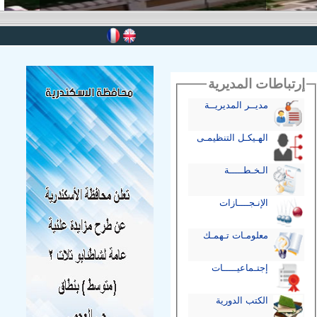
إرتباطات المديرية
مديــر المديريــة
الهـيكـل التنظيمـى
الـخـطـــــة
الإنـجــــازات
معلومـات تـهمـك
إجتـماعيـــــات
الكتب الدورية