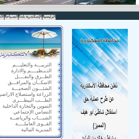
الرئيسية
الإسكندرية بلدنا
السـياحة
الا
التربيـــة والتعليـــم
التـنـظيــــم والادارة
الطــرق والنقــــل
الاسكــان والمرافـــق
الشئـــون الصحيـــة
الزراعة واستصلاح الاراضى
الطـــب البيطـــرى
التموين والتجارة الداخلية
التضامن الإجتماعي
الشبـــاب والرياضــة
القــوى العاملــــة
المديرية المالية