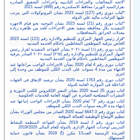
*لائحه المخالفات والجزاءات التاديبيه واجراءات التحقيق الصادره
بقرارالسيد الوزير/ محافظ الاسكندريه رقم (499) لسنه 2021
*كتاب دوري رقم (127) لسنه 2023 بشان البروتوكولات التي يترتب
عليها التزامات ماليه علي الدوله
*كتاب دوري رقم (21) لسنه 2023 بشان التوجيه نحو قيام الاجهزه
التنفيذيه بكل محافظه بتنفيذ بعض الاجراءات للحد من ظاهره زياده
معدلات الحرائق بالمحافظات
*قرار رئيس الجهاز المركزي للتنظيم والاداره رقم (121) لسنه 2023
الخاص بترقيه الموظفين المخاطبين باحكام الخدمه المدنيه
*كتاب دوري رقم (١) لسنة ٢٠٢١ بشأن القواعد التنفيذية لقرار رئيس
الجهاز المركزي للتنظيم والإدارة رقم (٢٦٥) لسنة ٢٠٢١ الصادر بترقية
الموظفين المخاطبين بأحكام قانون الخدمة المدنية
*كتاب دورى رقم 4 لعام 2020 بشأن الاجراءات الواجب مراعاتها عند
الانتهاء من مدة 4 سنوات على الندب الكلى للموظف من وحدة إلى
اخرى
*كتاب دورى رقم 1763 لسنة 2020 بشأن ترشيد الإنفاق فى الجهات
الداخللة فى الموازنة العامة للدولة
كتاب دوري 25 لسنة 2020 بشان النشر الإلكتروني للكتب الدورية و
النشرات المصلحية الصادرة عن الهيئة العامة للخدمات الحكومية
كتاب دورى رقم "3" لعام 2020 بشأن الإجراءات الواجب إتباعها عند
إنتهاء مدة الاربعه سنوات الندب الكلي للموظف
كتاب دوري رقم 3-6647 لسنة 2020 الصادر من مجلس الوزراء بشأن
تنظيم الأوضاع الوظيفية للعمالة المؤقتة
كتاب دورى رقم 2 لسنة 2019 بشأن القواعد المنظمة للنشاط
التدريبى لوحدات الجهاز الإدارى بالدولة للعام المالى 2019/2020
الجريدة الرسمية العدد13 مكرر (أ) 2019 بشأن فانون حماية
المستهلك