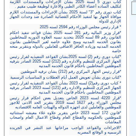
كتاب دوري 5 لسنة 2025 بشأن الإجراءات والمستندات اللازمة
لتكليف الساده أعضاء الكادر الطبى والاعارة لوظيفة طبيب مقيم .
كتاب دورى رقم "3" لسنة 2025 بشأن الإجراءات والمستندات اللازم
موافاة الجهاز بها لتنفيذ الأحكام القضائية الصادرة ضد وحدات الجهاز
الإداري للدولة
* قرار رئيس مجلس الوزراء رقم 2594 لسنه 2025
*قرار وزير الماليه رقم 281 لسنه 2025 بشان قواعد تنفيذ احكام
القانون رقم 89 لسنه 2025 بتحديد نسبه العلاوه الدوريه للمخاطبين
بقانون الخدمه المدنيه ومنح علاوه خاصه لغير المخاطبين بقانون
الخدمه المدنيه وزياده الحافز الاضافى للعاملين بالدوله وبتقرير منحه
خاصه
*كتاب دورى رقم (2) لسنه 2025بشان القواعد التنفيذيه لقرار رئيس
الجهاز المركزى للتنظيم والاداره رقم (212) لسنه 2025 الصادر بترقيه
الموظفين المخاطبين باحكام قانون الخدمه المدنيه
*قرار رئيس الجهاز المركزي رقم (212) بشان ترقيه الموظفين
*كتاب دورى بشأن تعويض العمل أيام العطلات و المناسبات الرسمية
* كتاب دورى رقم(2) لسنه 2023 بشأن القواعد التنفيذيه لقرار رئيس
الجهاز المركزى للتنظيم والاداره رقم (121) لسنه 2023 الصادر بترقيه
الموظفين المخاطبين باحكام قانون الخدمه المدنيه
*قرار 4220 لسنه 2023 الخاص بتعديل بعض احكام قرار رئيس
مجلس الوزراء رقم 1627 لسنه 2019 بتقرير الحد الادنى للاجور
للموظفين والعاملين لدى اجهزه الدواله والهيئات العامه الاقتصاديه
*قانون 172 لسنه 2023 خاص بتقرير علاوه غلاء معيشه استثنائيه
للموظفين بالحكومه والقطاع العام وقطاع الاعمال العام واصحاب
المعاشات
*الاجراءات والقواعد الواجب مراعاتها عند النشر في الجريده
الرسميه و الوقائع المصريه