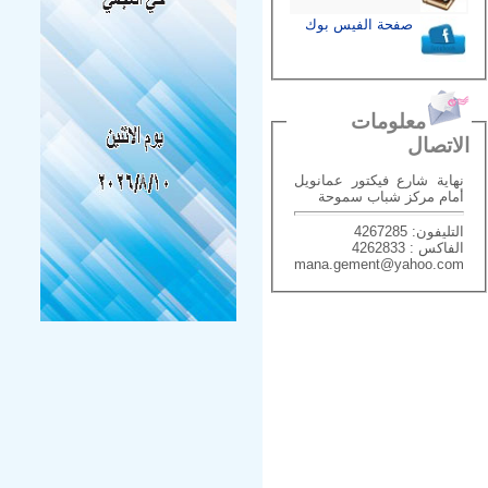
صفحة الفيس بوك
معلومات
الاتصال
نهاية شارع فيكتور عمانويل
أمام مركز شباب سموحة
التليفون: 4267285
الفاكس : 4262833
mana.gement@yahoo.com