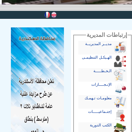
إرتباطات المديرية
مديــر المديريــة
الهـيكـل التنظيمـى
الـخـطـــــة
الإنـجــــازات
معلومـات تـهمـك
إجتـماعيـــــات
الكتب الدورية