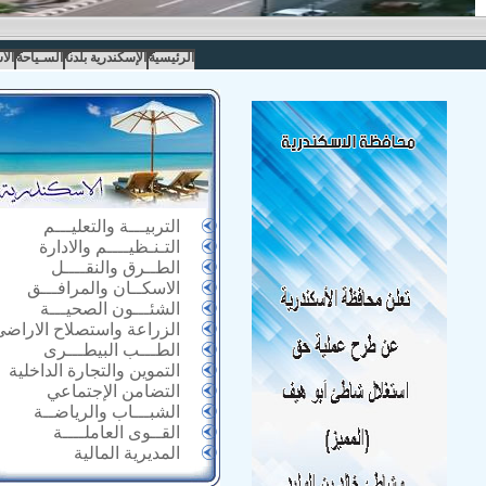
الرئيسية
الإسكندرية بلدنا
السـياحة
الا
التربيـــة والتعليـــم
التـنـظيــــم والادارة
الطــرق والنقــــل
الاسكــان والمرافـــق
الشئـــون الصحيـــة
الزراعة واستصلاح الاراضى
الطـــب البيطـــرى
التموين والتجارة الداخلية
التضامن الإجتماعي
الشبـــاب والرياضــة
القــوى العاملــــة
المديرية المالية