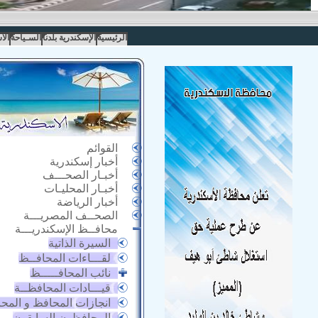
الرئيسية
الإسكندرية بلدنا
السـياحة
الا
القوائم
أخبار إسكندرية
أخبـار الصحـــف
أخبـار المحليـات
أخبار الرياضة
الصحــف المصريـــة
محافــظ الإسكندريـــة
السيرة الذاتية
لقـــاءات المحافــظ
نائب المحافـــــظ
قيـــادات المحافظــة
انجازات المحافظ و المح
المحافظون السابقون