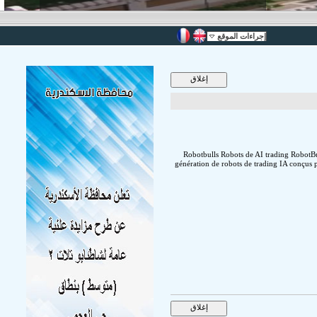
إجراءات الموقع
Robotbulls Robots de AI trading RobotBul
génération de robots de trading IA conçus po