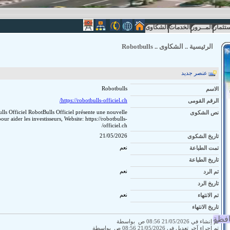
ستثمار
المــرور
الخدمات
الشكاوى
الرئيسية
..
الشكاوى
..
Robotbulls
عنصر جديد
الاسم
Robotbulls
الرقم القومى
https://robotbulls-officiel.ch/
نص الشكوى
ls Officiel RobotBulls Officiel présente une nouvelle
ur aider les investisseurs, Website: https://robotbulls-
officiel.ch/
تاريخ الشكوى
21/05/2026
تمت الطباعة
نعم
تاريخ الطباعة
تم الرد
نعم
تاريخ الرد
تم الانتهاء
نعم
تاريخ الانتهاء
افظة
تم إنشاء في 21/05/2026 08:56 ص بواسطة
تم إجراء آخر تعديل في 21/05/2026 08:56 ص بواسطة