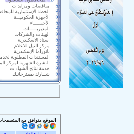
مناقصات ومزايدات
الخطة الإستثمارية للمحاف
الأجهزة الحكوميــة
الأحيـــــاء
المديريـــــات
الهيئات والشركات
استاد الاسكندرية
مركز النيل للاعلام
بانوراما الإسكندرية
المستندات المطلوبة لخدما
النشرة الشهرية لمركز ال
خدمة نتائج الشهادات
شــارك بمقترحاتـك
الموقع متوافق مع المتصفحات التالية :
عن المحافظة
خريط