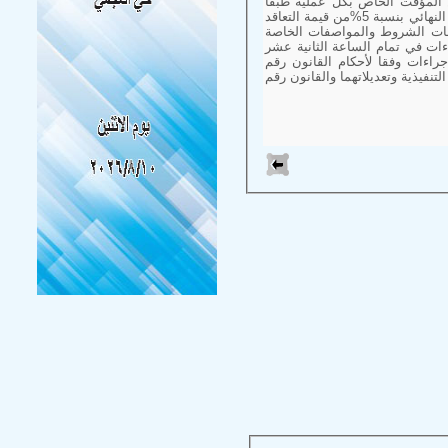
ليفون وفاكس:02-4234140) يسدد التأمين المؤقت الخاص بكل عملية طبقا
لطرق السداد الموضحة بكراسة الشروط الخاصة بكل عملية يسدد التأمين النهائي بنسبة 5%من قيمة التعاقد
ات يمكن الاطلاع على كراسات الشروط والمواصفات الخاصة
اءات في تمام الساعة الثانية عشر
اقدات في المواعيد المحددة والخاصة بكل عملية تتم الإجراءات وفقا لأحكام القانون رقم
ئحته التنفيذية وتعديلاتهما والقانون رقم