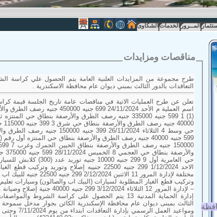
ستثمار
المــرور
الخدمات
الشكاوى
مناقصات ومزايدات
طرح مجموعة من المزايدات العلنية العامة
يتم الحصول علي كراسة الش
التعاقدات بالدور الثالث بمبني ديوان عام محافظة الاسكندرية .
تعلن عن طرح العمليات الاتية في مناقصات 
اسم العملية م الأحد 24/11/2024 699 جنيه
0000
والأرص
الاحد 1/12/2024 299 جنيه 22500 جنييه إصلاح وتوريد وت
وتركيب قطع الغيار المطلوبة لسيارات (البيك اب والصال
– لإدارة المرور 12 الثلاثاء 024
إدارة الحماية المدنية 13 يتم الحصول على كراسة الشروط وا
الثالث بمبنى ديوان عام محافظة الإسكندرية الكائن بجوار مدخل سموحة ب
افظة
ومواعيد العمل الر