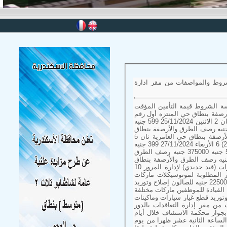
روط والمواصفات من مقر ادارة
عامة تاريخ الجلسة قيمة كراسة الشروط قيمة التأمين المؤقت
 450000 جنيه رصف الطرق والأرصفة بنطاق حي المنتزه أول رقم
(1) 1 599 جنيه 335000 جنيه رصف الطرق والأرصفة بنطاق حي المنتزه ثان 2 الاثنين 25/11/2024 599 جنيه
4 جنيه رصف الطرق والأرصفة بنطاق حي شرق 3 399 جنيه 115000 جنيه رصف الطرق والأرصفة بنطاق
حي وسط 4 الثلاثاء 26/11/2024 399 جنيه 150000 جنيه رصف الطرق والأرصفة بنطاق حي العامرية ثان 5
599 جنيه 40000 جنيه رصف الطرق والأرصفة بنطاق حي المنتزه أول رقم (2) 6 الأربعاء 27/11/2024 399 جنيه
150000 جنيه رصف الطرق والأرصفة بنطاق الحيين الجمرك وغرب 7 599 جنيه 375000 جنيه رصف الطرق
فة بنطاق حي العجمي 8 الخميس 28/11/2024 599 جنيه 375000 جنيه رصف الطرق والأرصفة بنطاق
حي العامرية أول 9 299 جنيه 10000 جنيه توريد عدد (300) كلابش للسيارات (قيد حديدي) لإدارة المرور 10
ركيب قطع الغيار المطلوبة لموتوسيكلات ماركات
مختلفة لإدارة المرور 11 الاثنين 2/12/2024 299 جنيه 22500 جنيه للبيك اب 22500 جنيه للصالون إصلاح وتوريد
ون) وسيارات تعليم القيادة للموظفين ماركات مختلفة
3/12/2 299 جنيه 40000 جنية إصلاح وصيانة وتوريد قطع غيار سيارات وماكينات
لمواصفات من مقر إدارة التعاقدات بالدور
جوار محكمة الاستئناف خلال أيام
سمي بإدارة التعاقدات ابتداء من يوم 7/11/2024 وحتى الساعة الثانية عشر ظهرا من يوم