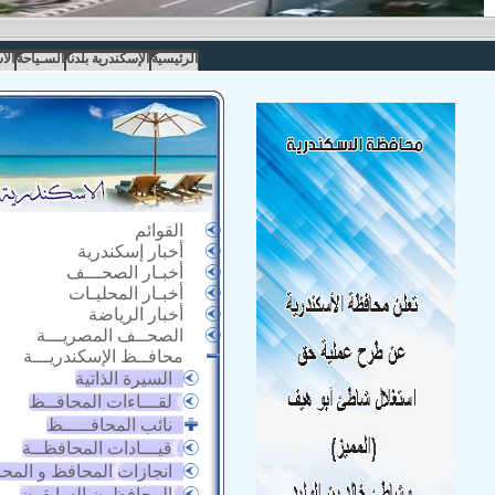
الرئيسية
الإسكندرية بلدنا
السـياحة
الا
القوائم
أخبار إسكندرية
أخبـار الصحـــف
أخبـار المحليـات
أخبار الرياضة
الصحــف المصريـــة
محافــظ الإسكندريـــة
السيرة الذاتية
لقـــاءات المحافــظ
نائب المحافـــــظ
قيـــادات المحافظــة
انجازات المحافظ و المح
المحافظون السابقون