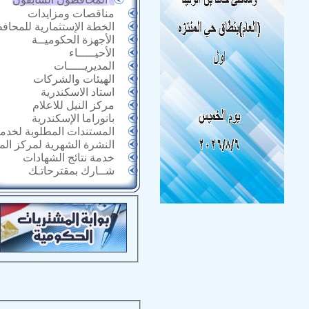
مناقصات ومزايدات
الخطة الإستثمارية للمحاف
الأجهزة الحكوميــة
الأحيـــــاء
المديريـــــات
الهيئات والشركات
استاد الاسكندرية
مركز النيل للاعلام
بانوراما الإسكندرية
المستندات المطلوبة لخدما
النشرة الشهرية لمركز ال
خدمة نتائج الشهادات
شــارك بمقترحاتـك