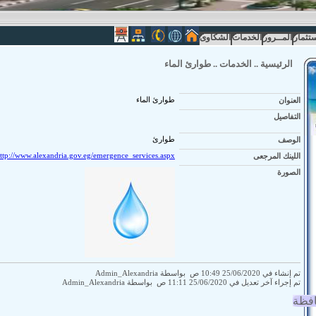
ستثمار
المــرور
الخدمات
الشكاوى
الرئيسية
..
الخدمات
..
طوارئ الماء
العنوان
طوارئ الماء
التفاصيل
الوصف
طوارئ
اللينك المرجعى
ttp://www.alexandria.gov.eg/emergence_services.aspx
الصورة
تم إنشاء في 25/06/2020 10:49 ص بواسطة Admin_Alexandria
تم إجراء آخر تعديل في 25/06/2020 11:11 ص بواسطة Admin_Alexandria
افظة