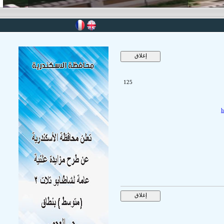
125
h