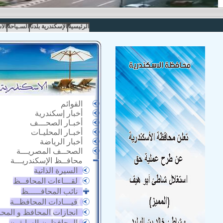
الرئيسية
الإسكندرية بلدنا
السـياحة
الا
القوائم
أخبار إسكندرية
أخبـار الصحـــف
أخبـار المحليـات
أخبار الرياضة
الصحــف المصريـــة
محافــظ الإسكندريـــة
السيرة الذاتية
لقـــاءات المحافــظ
نائب المحافـــــظ
قيـــادات المحافظــة
انجازات المحافظ و المح
المحافظون السابقون