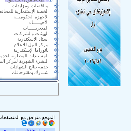
مناقصات ومزايدات
الخطة الإستثمارية للمحاف
الأجهزة الحكوميــة
الأحيـــــاء
المديريـــــات
الهيئات والشركات
استاد الاسكندرية
مركز النيل للاعلام
بانوراما الإسكندرية
المستندات المطلوبة لخدما
النشرة الشهرية لمركز ال
خدمة نتائج الشهادات
شــارك بمقترحاتـك
الموقع متوافق مع المتصفحات التالية :
عن المحافظة
خريط