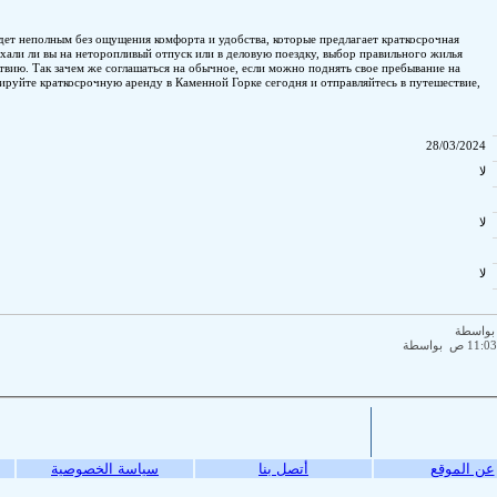
Пребывание в Каменной Горке будет неполным без ощущения 
аренда. Независимо от того, приехали ли вы на неторопливый
задает тон всему вашему путешествию. Так зачем же соглаша
необыкновенную высоту? Забронируйте краткосрочную аренду
полное открытий и наслаждений.
ياسة الخصوصية
مركز المساعدة