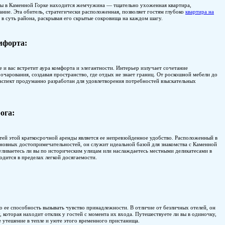
В авангарде краткосрочной аренды в Каменной Горке наход
обещающая незабываемое пребывание. Эта обитель, стратегич
сутки каменная горка
проникнуть в суть района, раскрывая е
Новое определение комфорта:
Войдите в свое временное жилище и вас встретит аура комфор
современной эстетики и уютного очарования, создавая прост
современных удобств — каждый аспект продуманно разработ
путешественников.
Удобство у вашего порога:
Одной из выдающихся особенностей этой краткосрочной арен
непосредственной близости от основных достопримечательнос
Горкой и ее окрестностями. Прогуливаетесь ли вы по истори
близлежащих ресторанах, все находится в пределах легкой до
Дом вдали от дома:
Что отличает эту квартиру, так это ее способность вызывать
предлагает домашнюю атмосферу, которая находит отклик у г
с семьей или по делам, вы найдете утешение в тепле и уюте 