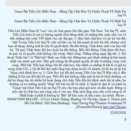
Game Bài Tiến Lên Miền Nam – Đẳng Cấp Chặt Heo Và Ch
Game Bài Tiến Lên Miền Nam – Đẳng Cấp Chặt Heo Và Ch
Tiến Lên Miền Nam là "vua" của các loại game bài dân gian Việ
Tiến Lên luôn là nơi có lượng người chơi đông nhất, từ nhữ
đến những bàn cược VIP dành cho các đại gia. 1. Quy luật chặt
biệt Trong Tiến Lên Say79, việc sở hữu các bộ bài mạnh là m
bạn sử dụng chúng mới là yếu tố quyết định: Ba đôi thông: Chặ
kỳ. Tứ quý: Chặt được đôi heo hoặc ba đôi thông. Bốn đôi thô
tứ quý và có quyền chặt không cần vòng. Sảnh rồng: Thắng trắ
thuật "Giấu bài" và "Nhử bài" đỉnh cao Giấu bài: Đừng bao giờ 
nhất của mình quá sớm. Hãy giữ chúng lại để giành quyền đi 
cùng. Nhử bài: Nếu bạn đang chờ để chặt heo, hãy đánh ra nhữ
trung bình (10, J, Q) để đối thủ nghĩ rằng bạn đang muốn về nh
bằng cách đánh heo ra. 3. Cách đọc bài đối thủ trong Tiến L
những lá bài mà đối thủ bỏ qua: Nếu đối thủ không chặn một lá 
thể họ đang ôm rất nhiều bộ hoặc đang chờ chặt. Nếu đối thủ đá
thường có xu hướng muốn "tống" hết bài rác để về nhất. 4. Quả
"Cúng" bài Chơi Tiến Lên tại Say79 yêu cầu bạn phải giữ một
một ván bị chặt heo mà nóng nảy ở ván sau. Hãy nhớ rằng mụ
Nhất hoặc ít nhất là không bị "Bét" để bảo toàn số tiền
0938475999 ĐỊA CHỈ : 123 Lý Chính Thắng, Phường Võ Thị Sá
Hồ Chí Minh, Việt Nam Hashtags : #say79aorg #say
#GameDoiT