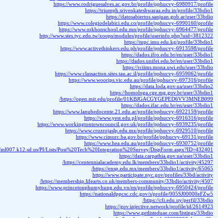
https://www.rodrigu
https:
https://www.coleg
https://www.orkh
http://www.stes.tyc.edu.t
https://www.acti
https://www.classact
https://www.w
https://open.m
https://www.lanubed
https:
https://www.workingtontow
https://www.cr
https://ww
https:
https://ml007.k12.sd.us/PI/Lists/Post%20Tech%
https://centenn
ht
htt
https://membership.lifea
https://www.princetonphumy
https://