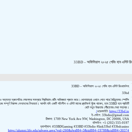
33BD
আধুনিক ডিজাইন ও অত্যন্ত দ্রুতগতির গেমপ্লের সমন্বয়ে প্রিমিয়াম বেটিং অভিজ্
বুক, উচ্চ-পেআউট স্লট এবং সম্পূর্ণ নিরাপদ লেনদেনের নিশ্চয়তা। আপনি যদি একটি গত
ঠিকানা: 1
হ্যাশট্যাগ: #
https://alumni.life.edu/sslpage.as