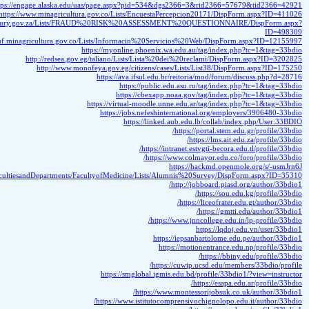
https://engage.alaska.edu/uas/page.aspx?
https://www.minagricultura.gov.co/Lists/
https://www.kzntreasury.gov.za/Lists/FRAUD%20RISK%20
https://vuf.minagricultura.gov.co/Lists/Informac
https://myonline.
http://redsea.gov.eg/taliano/List
http://www.monofeya.gov.eg/cit
https://ava.i
https:
https:/
https://virtual-
https://jobs
https
https://just.edu.jo/FacultiesandDepartments/FacultyofMedicin
https://smgl
h
https://www.i