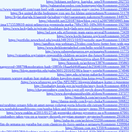
http
us.edu.sg/ge3246/2020/09/14/as-intense-wildfires-become-more-frequent-and-extensive-globa