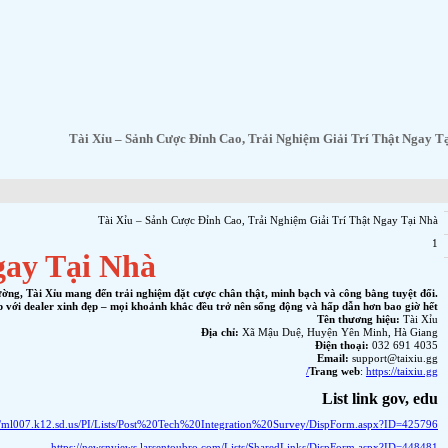
i Xỉu – Sảnh Cược Đỉnh Cao, Tr
êu thích cảm giác hồi hộp, kịch tính và cơ hội thắng lớn chỉ trong vài giây. Với nền tảng cô