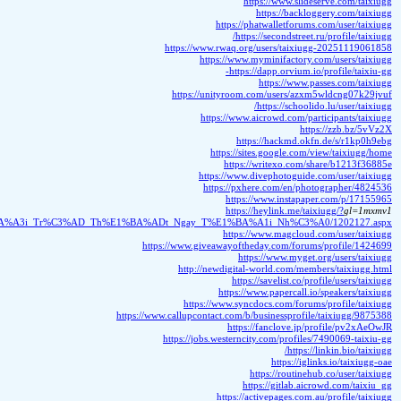
%A0_Giang/T%C3%A0i_X%E1%BB%89u_%E2%80%93_S%E1%BA%A3nh_C%C6%B0%E1%BB%A3