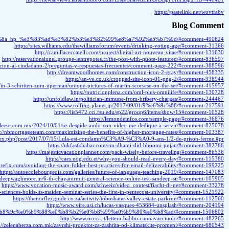
https://digna.co
b8%a5%e0%b9%87%e0%b8%ad%e0%b8%95-%e0%b9%80%e0%b8%a7%e0%b9%87%e0%b8%9a%