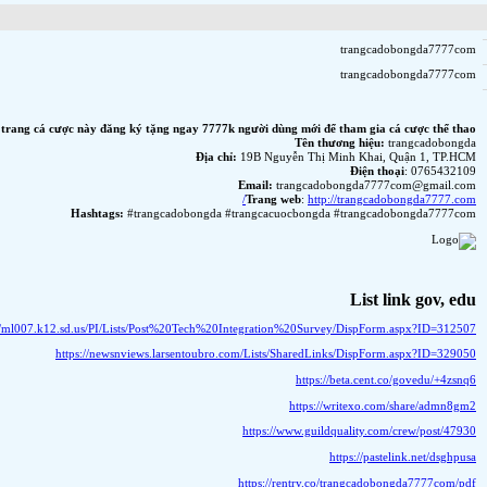
op 10 trang cá độ bóng đá uy tín nhất Việt Nam -
Tổng hợp top 10 trang cá độ bóng đá nh