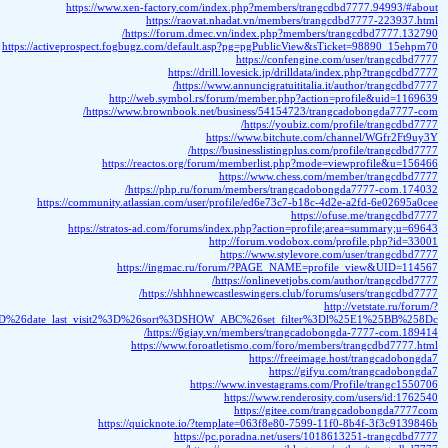
SHOW_ABC&set_filter=l%E1%BB%8Dc&backurl=%2Fforum%2F%3FPAGE_NAME%3Dprofile_vi