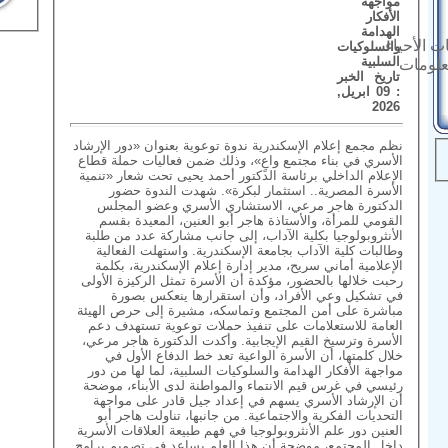
مواجهة
الأفكار
الهدامة
ت الأحياء
والسلوكيات
السلبية
علومات
تاريخ الخبر
: 09 ابريل,
2026
نظم مجمع إعلام الإسكندرية ندوة توعوية بعنوان «دور الإرشاد
الأسري في بناء مجتمع واعٍ»، وذلك ضمن فعاليات حملة قطاع
الإعلام الداخلي برئاسة الدكتور أحمد يحيى تحت شعار «تنمية
الأسرة المصرية.. استثمار لبكرة». شهدت الندوة حضور
الدكتورة هاجر مرعي، الاستشاري الأسري وعضو المجلس
القومي للمرأة، والأستاذة هاجر أبو العنين، المعيدة بقسم
الأنثروبولوجيا بكلية الآداب، إلى جانب مشاركة عدد من طلبة
وطالبات كلية الآداب بجامعة الإسكندرية. واستهلت الفعالية
الإعلامية أماني سريح، مدير إدارة إعلام الإسكندرية، بكلمة
رحبت خلالها بالحضور، مؤكدة أن الأسرة تمثل الركيزة الأولى
في تشكيل وعي الأفراد، وأن استقرارها ينعكس بصورة
مباشرة على أمن المجتمع وتماسكه، مشيرة إلى حرص الهيئة
العامة للاستعلامات على تنفيذ حملات توعوية تستهدف دعم
الأسرة وترسيخ القيم الإيجابية. وأكدت الدكتورة هاجر مرعي،
خلال كلمتها، أن الأسرة الواعية تعد خط الدفاع الأول في
مواجهة الأفكار الهدامة والسلوكيات السلبية، لما لها من دور
رئيسي في غرس قيم الانتماء والمواطنة لدى الأبناء، موضحة
أن الإرشاد الأسري يسهم في إعداد جيل قادر على مواجهة
التحديات الفكرية والاجتماعية. من جانبها، تناولت هاجر أبو
العنين دور علم الأنثروبولوجيا في فهم طبيعة العلاقات الأسرية
داخل المجتمع، موضحة أن هذا العلم يساعد في تصميم برامج