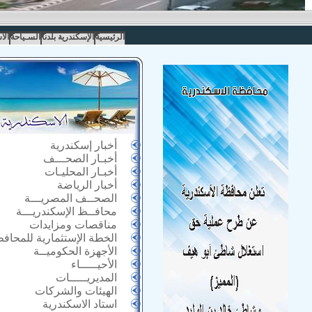
الرئيسية
الإسكندرية بلدنا
السـياحة
الا
أخبار إسكندرية
أخبـار الصحـــف
أخبـار المحليـات
أخبار الرياضة
الصحــف المصريـــة
محافــظ الإسكندريـــة
مناقصات ومزايدات
الخطة الإستثمارية للمحاف
الأجهزة الحكوميــة
الأحيـــــاء
المديريـــــات
الهيئات والشركات
استاد الاسكندرية