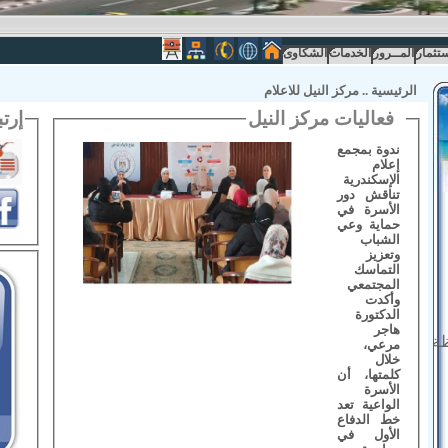
ستثمار
المــرور
الخدمات
الشكاوى
الرئيسية
..
مركز النيل للاعلام
فعاليات مركز النيل
إرت
ندوة بمجمع
إعلام
الإسكندرية
تناقش دور
الأسرة في
حماية وعي
الشباب
وتعزيز
التماسك
المجتمعي
وأكدت
الدكتورة
هاجر
ظة
مرعي،
خلال
كلمتها، أن
الأسرة
الواعية تعد
خط الدفاع
الأول في