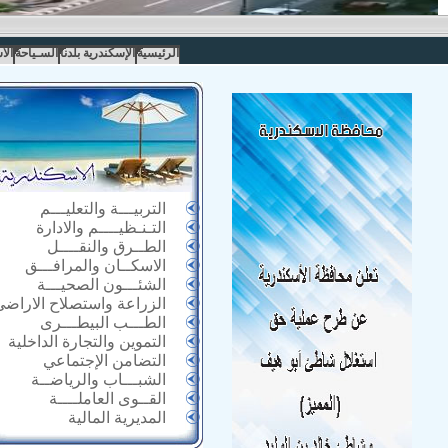
الرئيسية
الإسكندرية بلدنا
السـياحة
الا
التربيـــة والتعليـــم
التـنـظيــــم والادارة
الطــرق والنقــــل
الاسكــان والمرافـــق
الشئـــون الصحيـــة
الزراعة واستصلاح الاراضى
الطـــب البيطـــرى
التموين والتجارة الداخلية
التضامن الإجتماعي
الشبـــاب والرياضــة
القــوى العاملــــة
المديرية المالية