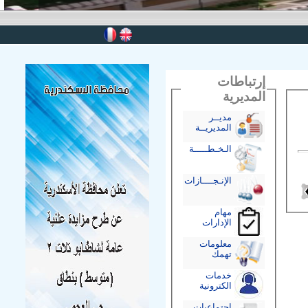
إرتباطات
المديرية
مديــر
المديريــة
الـخـطـــــة
الإنـجــــازات
مهام
الإدارات
معلومات
تهمك
خدمات
الكترونية
إجتماعيات