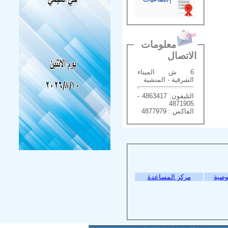
معلومات
الاتصال
6 ش الميناء
الشرقية - المنشية
التليفون: 4863417 -
4871905
الفاكس : 4877979
وصية
مركز المساعدة