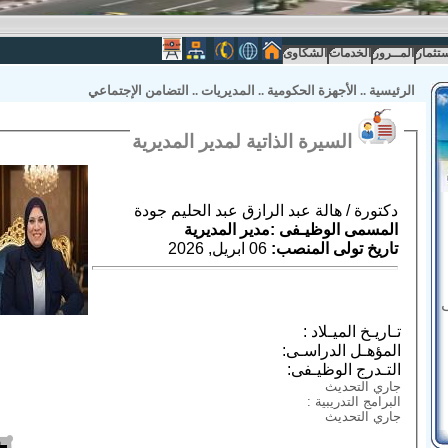
ستثمار
المــرور
الخدمات
الشكاوى
الرئيسية
..
الأجهزة الحكومية
..
المديريات
..
التضامن الإجتماعي
السيرة الذاتية لمدير المديرية
دكتورة / هالة عبد الرازق عبد الحليم جودة
المسمى الوظيـفى :مدير المديرية
تاريخ تولى المنصب:
06 ابريل, 2026
تـاريـخ الميـلاد :
المؤهـل الدراسـى:
التـدرج الوظيـفى:
جاري التحديث
البرامج التدريبية :
جاري التحديث