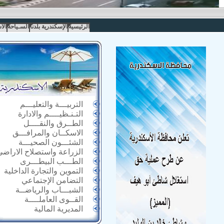
الرئيسية
الإسكندرية بلدنا
السـياحة
الا
التربيـــة والتعليـــم
التـنـظيــــم والادارة
الطــرق والنقــــل
الاسكــان والمرافـــق
الشئـــون الصحيـــة
الزراعة واستصلاح الاراضى
الطـــب البيطـــرى
التموين والتجارة الداخلية
التضامن الإجتماعي
الشبـــاب والرياضــة
القــوى العاملــــة
المديرية المالية