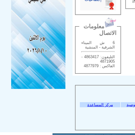
معلومات
الاتصال
6 ش الميناء
الشرقية - المنشية
التليفون: 4863417 -
4871905
الفاكس : 4877979
وصية
مركز المساعدة