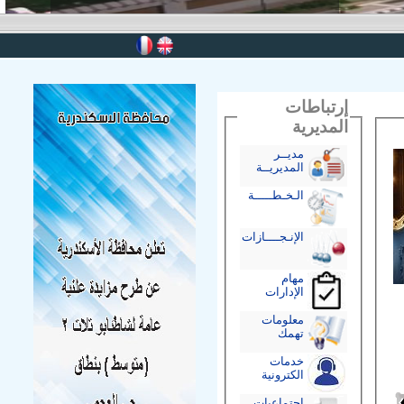
إرتباطات
المديرية
مديــر
المديريــة
الـخـطـــــة
الإنـجــــازات
مهام
الإدارات
معلومات
تهمك
خدمات
الكترونية
إجتماعيات