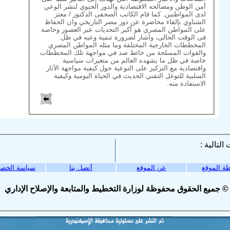
أمن الوطن ومصالحه الاقتصادية والدور الحيوي لنشر الوعي
لدى المواطنين. كما قام الكاتب الصحفى الدكتور / معتز
الشناوي بإلقاء محاضرة عن دور مصر التاريخي وان الحفاظ
على المواطن المصري هو أكبر التحديات عبر العصور وخاصة
فى الوقت الحالى، واشار لضرورة تنمية وعيه في ظل
المخططات الخارجية المختلفة وما مثله المواطن المصري
والقوات المسلحة من حائط صد في مواجهة تلك المخططات
خاصة في ظل ما يشهده العالم من متغيرات سياسية
واقتصادية مع التركيز على التوعية حول كيفية مواجهة الآثار
السلبية للتوغل التقني الحديث في الحياة اليومية وكيفية
الاستفادة منه.
ة الموقع
عن الموقع
أتصل بنا
سياسة الخص
© جميع الحقوق محفوظة لوزارة التخطيط والمتابعة والإصلاح الإداري