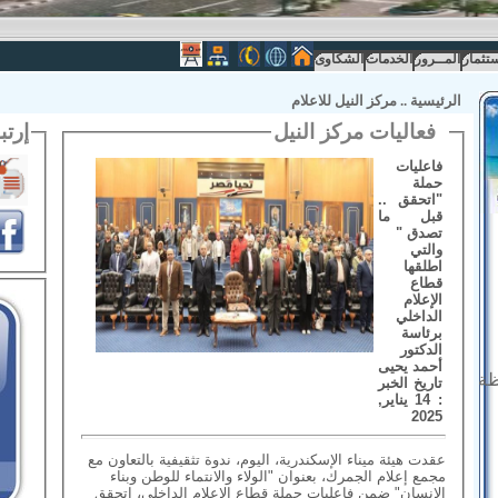
ستثمار
المــرور
الخدمات
الشكاوى
الرئيسية
..
مركز النيل للاعلام
فعاليات مركز النيل
إرتب
فاعليات
حملة
"اتحقق ..
قبل ما
تصدق "
والتي
اطلقها
قطاع
الإعلام
الداخلي
برئاسة
الدكتور
أحمد يحيى
ظة
تاريخ الخبر
: 14 يناير,
2025
عقدت هيئة ميناء الإسكندرية، اليوم، ندوة تثقيفية بالتعاون مع
مجمع إعلام الجمرك، بعنوان "الولاء والانتماء للوطن وبناء
الإنسان" ضمن فاعليات حملة قطاع الإعلام الداخلي، اتحقق