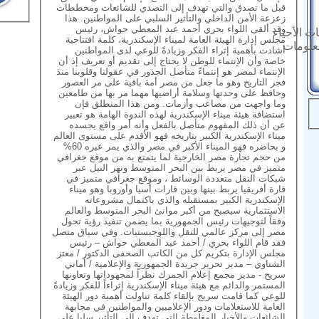
قبل ما تصدق والتي تهدف إلى التصدي للشائعات ومخططات
زعزعة الأمن الداخلي والتأثير السلبي على المواطنين. هذا
وقد ألقى اللواء بحري أحمد عبد المعطي حواش، رئيس
ت الأحياء
مجلس إدارة الهيئة العامة لميناء الإسكندرية، كلمة افتتاحية
معلومات
أشادت بأهمية إثراء الفكر وزيادةً للوعي لدى المواطنين
خاصة وأن الإنتماء للوطن لا يحتاج إلى تقديم أو تعريف إذ أن
الإنتماء لمصر هو إنتماءً متأصل الجذور في عقولنا وقلوبنا منذ
فجر التاريخ وهو ما جعل من مصر أمة باقية على مر العصور
وحافظ على وحدتها وسلامة أراضيها مهما مر بها من طامعين
وما واجهت من مصاعب وأزمات. ومن هذا المنطلق فإن
استضافة هيئة ميناء الإسكندرية لهذه الندوة الهامة هو تعبير
عن أن ذلك المفهوم متأصل بالفعل وأنه أمر واقع يجسده
ميناء الإسكندرية الكبير بتاريخه فهو الأقدم على مستوى العالم
و بحاضره فهو الميناء الأكبر في مصر والذي يمر عبره 60%
من حجم تجارة مصر الخارجية لما يتمتع به من موقع جغرافي
متميز في مصر يربط بين البحر المتوسط ونهر النيل عبر
شبكات النقل متعددة الوسائط ، وموقع جغرافي متميز في
قارة أفريقيا يربط بينها وبين قارات أسيا وأوروبا وهو ميناء
الإسكندرية الكبير بمستقبله والذي باكتمال مشروعاته
الاستثمارية سيصبح من أكبر موانئ البحر المتوسط والعالم
وفقاً لتوجيهات رئيس الجمهورية بما يضمن تنفيذ رؤية تحول
مصر إلى مركز عالمي للنقل واللوجيستيات. وفي سياق متصل
فقد قام اللواء بحري / أحمد عبد المعطي حواش – رئيس
مجلس الإدارة بتكريم كل من الكاتب الصحفى الدكتور / معتز
الشناوي – مدير تحرير جريدة الجمهورية والإعلامية / أماني
سريح - مدير مجمع إعلام الجمرك نظراً لمجهوداتها وتعاونها
المستمر والدائم مع هيئة ميناء الإسكندرية إثراءاً للفكر وزيادةً
للوعي كما قامت سريح بإلقاء كلمة تناولت أهمية دور الهيئة
العامة للاستعلامات ودور الإعلاميين والمواطنين في مجابهة
الشائعات والأخبار المغلوطة التي تهدف إلى التأثير سلبا على