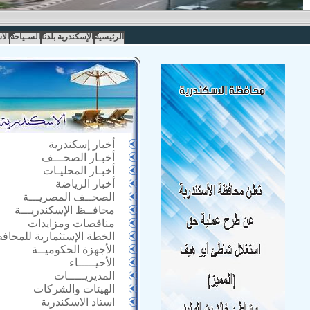
الرئيسية
الإسكندرية بلدنا
السـياحة
الا
أخبار إسكندرية
أخبـار الصحـــف
أخبـار المحليـات
أخبار الرياضة
الصحــف المصريـــة
محافــظ الإسكندريـــة
مناقصات ومزايدات
الخطة الإستثمارية للمحاف
الأجهزة الحكوميــة
الأحيـــــاء
المديريـــــات
الهيئات والشركات
استاد الاسكندرية