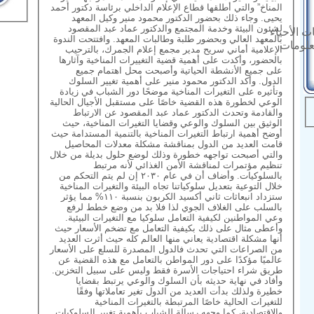
المناخ” والتي أطلقها قطاع الإعلام الداخلي برئاسة دكتور أحمد
يحيى. وجاء ذلك بحضور الدكتور محمود منير وكيل المعهد
لشئون البيئة وخدمة المجتمع والدكتور عماد عبد المقصود
ت الأحياء
بالمعهد العالي وبحضور طلبة وطالبات المعهد. وافتتحت الندوة
علومات
الإعلامية أماني سريح مدير مجمع إعلام الجمرك، بالترحيب
بالحضور، وأكدت على أهمية قضية التغييرات المناخية وآثارها
على جميع الأنشطة الحياتية وأصبحت محل اهتمام جميع
الدول. وأكد الدكتور محمود منير على أهمية تغيير السلوك
وتأثيره على التغيرات المناخية موضحًا دور الشباب في زيادة
الوعي لخطورة هذه القضية خاصًا على مستقبل الأجيال الحالية
والقادمة وتحدث الدكتور عماد عبد المقصود عن الارتباط
الوثيق بين السلوك والوعي وقضايا التغيرات المناخية، حيث
أوضح أهمية ارتباط التغيرات المناخية بالتنمية المستدامة حيث
قامت العديد من الدول بمناقشة مشكلة معدلات المحاصيل
والتي أصبحت تواجهه خطورة وذلك لوضع حلول بديلة من خلال
تنظيم مؤتمرات لمناقشة الأمن الغذائي لأنه مرتبط
بالسلوكيات. وأضاف أن في عام ٢٠٣٠ إن لم يتم التحكم من
خلال التوعية بتعديل سلوكياتنا تجاه البيئة والتغيرات المناخية
ستزداد انبعاثات ثاني أكسيد الكربون بنسبة ١١٠% مما يؤثر
بالسلب على الغلاف الجوي لذا فلا بد من وضع خطط لرفع
وعي المواطنين لكيفية التعامل سلوكيا مع التغيرات البيئية.
وأعطى مثال على ذلك بكيفية التعامل مع تضخم الأسعار حيث
أنها مشكلة اقتصادية يعاني منها العالم كله حيث أثرت العديد
من الصراعات التي تحدث فالدول المصدرة للسلع على الأسعار
عالميًا مؤكدًا على دور المواطن بالتعامل مع هذه القضية عن
طريق شراء احتياجات الأسرة فقط وليس على سبيل التخزين.
وأفاد في نهاية حديثه بأن السلوك والوعي يرتبط بقضايا
خطيرة ولذلك بدأت العديد من الدول تغير تعاملاتها وفقًا
للتغيرات الحالية خاصًا المرتبطة بالتغيرات المناخية
والاقتصادية، كما وجهه رسالة للشباب بأهمية تغيير السلوكيات