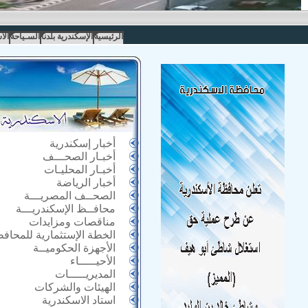
الرئيسية
الإسكندرية بلدنا
السـياحة
الا
أخبار إسكندرية
أخبـار الصحـــف
أخبـار المحليـات
أخبار الرياضة
الصحــف المصريـــة
محافــظ الإسكندريـــة
مناقصات ومزايدات
الخطة الإستثمارية للمحاف
الأجهزة الحكوميــة
الأحيـــــاء
المديريـــــات
الهيئات والشركات
استاد الاسكندرية