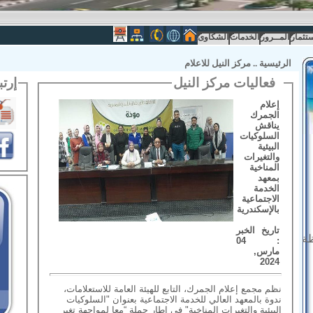
ستثمار
المــرور
الخدمات
الشكاوى
الرئيسية
..
مركز النيل للاعلام
فعاليات مركز النيل
إرت
إعلام
الجمرك
يناقش
السلوكيات
البيئية
والتغيرات
المناخية
بمعهد
الخدمة
الاجتماعية
بالإسكندرية
تاريخ الخبر
ظة
: 04
مارس,
2024
نظم مجمع إعلام الجمرك، التابع للهيئة العامة للاستعلامات،
ندوة بالمعهد العالي للخدمة الاجتماعية بعنوان "السلوكيات
البيئية والتغيرات المناخية" في إطار حملة “معا لمواجهة تغير