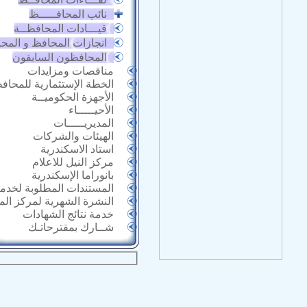
نائب المحافـــــظ
قيـــادات المحافظــة
انجازات المحافظ و المح
المحافظون السابقون
مناقصات ومزايدات
الخطة الإستثمارية للمحاف
الأجهزة الحكوميــة
الأحيـــــاء
المديريـــــات
الهيئات والشركات
استاد الاسكندرية
مركز النيل للاعلام
بانوراما الإسكندرية
المستندات المطلوبة لخدما
النشرة الشهرية لمركز ال
خدمة نتائج الشهادات
شــارك بمقترحاتـك