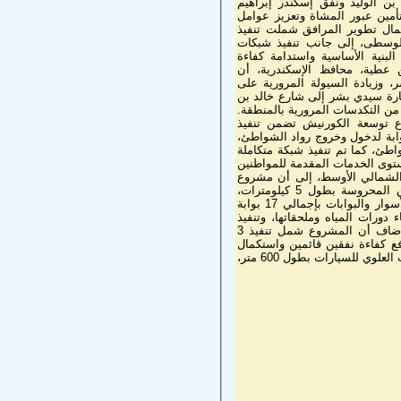
ن الوليد ونفق إسكندر إبراهيم
تأمين عبور المشاة وتعزيز عوامل
مال تطوير المرافق شملت تنفيذ
الوسطى، إلى جانب تنفيذ شبكات
بنية الأساسية واستدامة كفاءة
عطية، محافظ الإسكندرية، أن
 وزيادة السيولة المرورية على
شارة سيدي بشر إلى شارع خالد بن
 من التكدسات المرورية بالمنطقة.
وع توسعة الكورنيش تضمن تنفيذ
متكاملة من الأعمال الخدمية والبنية الأساسية، شملت إنشاء 17 بوابة لدخول وخروج رواد الشواطئ،
طئ، كما تم تنفيذ شبكة متكاملة
توى الخدمات المقدمة للمواطنين
ل الشمالي الأوسط، إلى أن مشروع
توسعة كورنيش الإسكندرية شرق المدينة، من منطقة المنتزه حتى فندق المحروسة بطول 5 كيلومترات،
تضمن تنفيذ أعمال الحماية البحرية لحماية الكورنيش، إلى جانب تنفيذ الأسوار والبوابات بإجمالي 17 بوابة
ورات المياه وملحقاتها، وتنفيذ
أعمال الأرصفة والإنترلوك ورصف الأسفلت على كامل مسار التوسعة. وأضاف أن المشروع شمل تنفيذ 3
فع كفاءة نفقين قائمين واستكمال
الجهة الشمالية لهما بعد أعمال التوسعة، إلى جانب تنفيذ كوبري محمد نجيب العلوي للسيارات بطول 600 متر،