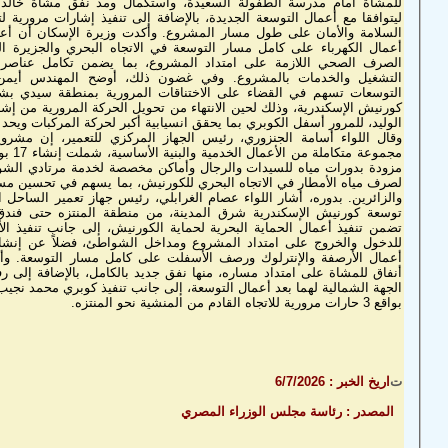
للمشاة أمام مدرسة الطفولة السعيدة، واستكمال ومد نفق مشاة خالد ب
ليتوافقا مع أعمال التوسعة الجديدة، بالإضافة إلى تنفيذ إشارات مرورية ل
السلامة والأمان على طول مسار المشروع. وأكدت وزيرة الإسكان أن أع
أعمال الكهرباء على كامل مسار التوسعة في الاتجاه البحري والجزيرة 
الصرف الصحي اللازمة على امتداد المشروع، بما يضمن تكامل عناصر ال
التشغيل والخدمات بالمشروع. وفي غضون ذلك، أوضح المهندس أيمن 
التوسعات تسهم في القضاء على الاختناقات المرورية بمنطقة سيدي بشر،
كورنيش الإسكندرية، وذلك لحين الانتهاء من تحويل الحركة المرورية من إ
الوليد، للمرور أسفل الكوبري بما يحقق انسيابية أكبر لحركة المركبات ويحد
وقال اللواء أسامة الجنزوري، رئيس الجهاز المركزي للتعمير، إن مشر
مجموعة 
مزودة بدورات مياه للسيدات والرجال وأماكن مخصصة لخدمة مرتادي الشوا
لصرف مياه الأمطار في الاتجاه البحري للكورنيش، بما يسهم في تحسين مس
والزائرين. بدوره، أشار اللواء عصام الغرابلي، رئيس جهاز تعمير الساح
للدخول والخروج على امتداد المشروع ومداخل الشواطئ، فضلاً عن إنشاء د
أنفاق للمشاة على امتداد مساره، منها نفق جديد بالكامل، بالإضافة إلى ر
بواقع 3 حارات مرورية للاتجاه القادم من المنشية نحو المنتزه.
ت
اريخ الخبر : 6/7/2026
المصدر : رئاسة مجلس الوزراء المصري