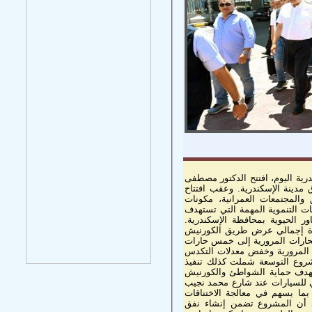
رية اليوم، افتتح الدكتور مصطفى
دينة الإسكندرية. وعقب افتتاح
والمجتمعات العمرانية، مكونات
ت التنموية المهمة التي تستهدف
ور الحيوية بمحافظة الإسكندرية.
ادة إجمالي عرض طريق الكورنيش
د الحارات المرورية إلى خمس حارات
كة المرورية وخفض معدلات التكدس
شروع التوسعة شملت كذلك تنفيذ
 بهدف حماية الشواطئ والكورنيش
وي للسيارات عند شارع محمد نجيب
 بما يسهم في معالجة الاختناقات
 أن المشروع تضمن إنشاء نفق