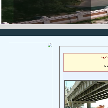
درية
رية