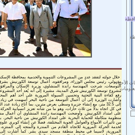
افظة
ظة
خلال جولته لتفقد عددٍ من المشروعات التنموية والخدمية بمحافظة الإسكند
مدبولي، رئيس مجلس الوزراء، ومرافقوه، أعمال توسعة الكورنيش بشرق م
ت الأحياء
التوسعات، شرحت المهندسة راندة المنشاوي، وزيرة الإسكان والمرافق 
معلومات
مشروع توسعة الكورنيش شرق المدينة، مشيرة إلى أنه يُعد أحد المشروعا
رفع كفاءة البنية التحتية وتحسين السيولة المرورية على أحد أهم المحا
وأشارت الوزيرة إلى أن أعمال التوسعة من ناحية البحر أسهمت في زي
إلى 32.5 متر، مع إنشاء جزيرة وسطى بعرض مترين، بما أتاح زيادة عد
في كل اتجاه بدلًا من ثلاث حارات، وهو ما من شأنه تعزيز انسيابية الحر
على امتداد الكورنيش. وأوضحت المهندسة راندة المنشاوي أن أعمال م
منظومة متكاملة للحماية البحرية على امتداد الكورنيش من ناحية البحر،
من تأثيرات الأمواج والعوامل الجوية المختلفة، فضلًا عن إنشاء كوبري عل
لخدمة الحركة المرورية للاتجاه القادم من المندرة والمتجه إلى المنتزه،
المرورية، لاسيما في محيط منطقة مسجد سيدي بشر. كما أشارت إلى