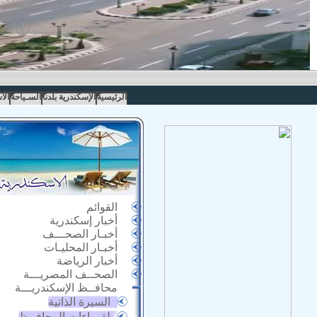
الرئيسية
الإسكندرية بلدنا
السـياحة
الا
القوائم
أخبار إسكندرية
أخبـار الصحـــف
أخبـار المحليـات
أخبار الرياضة
الصحــف المصريـــة
محافــظ الإسكندريـــة
السيرة الذاتية
لقـــاءات المحافــظ