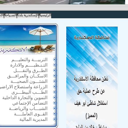
الرئيسية
الإسكندرية بلدنا
السـياحة
الا
التربيـــة والتعليـــم
التـنـظيــــم والادارة
الطــرق والنقــــل
الاسكــان والمرافـــق
الشئـــون الصحيـــة
الزراعة واستصلاح الاراضى
الطـــب البيطـــرى
التموين والتجارة الداخلية
التضامن الإجتماعي
الشبـــاب والرياضــة
القــوى العاملــــة
المديرية المالية