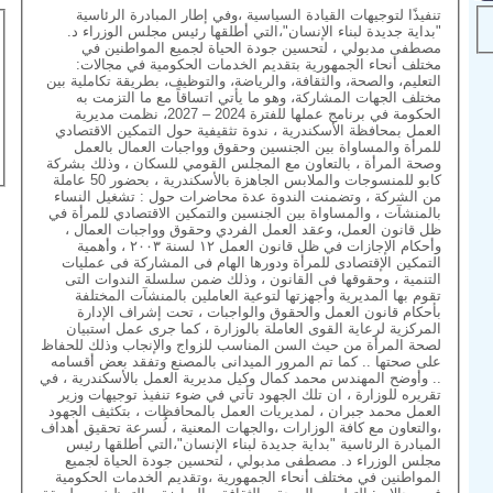
تنفيذًا لتوجيهات القيادة السياسية ،وفي إطار المبادرة الرئاسية
"بداية جديدة لبناء الإنسان"،التي أطلقها رئيس مجلس الوزراء د.
مصطفى مدبولي ، لتحسين جودة الحياة لجميع المواطنين في
مختلف أنحاء الجمهورية بتقديم الخدمات الحكومية في مجالات:
التعليم، والصحة، والثقافة، والرياضة، والتوظيف، بطريقة تكاملية بين
مختلف الجهات المشاركة، وهو ما يأتي اتساقاً مع ما التزمت به
الحكومة في برنامج عملها للفترة 2024 – 2027، نظمت مديرية
العمل بمحافظة الأسكندرية ، ندوة تثقيفية حول التمكين الاقتصادي
للمرأة والمساواة بين الجنسين وحقوق وواجبات العمال بالعمل
وصحة المرأة ، بالتعاون مع المجلس القومي للسكان ، وذلك بشركة
كابو للمنسوجات والملابس الجاهزة بالأسكندرية ، بحضور 50 عاملة
من الشركة ، وتضمنت الندوة عدة محاضرات حول : تشغيل النساء
بالمنشآت ، والمساواة بين الجنسين والتمكين الاقتصادي للمرأة في
ظل قانون العمل، وعقد العمل الفردي وحقوق وواجبات العمال ،
وأحكام الإجازات في ظل قانون العمل ١٢ لسنة ٢٠٠٣ ، وأهمية
التمكين الإقتصادى للمرأة ودورها الهام فى المشاركة فى عمليات
التنمية ، وحقوقها فى القانون ، وذلك ضمن سلسلة الندوات التى
تقوم بها المديرية وأجهزتها لتوعية العاملين بالمنشآت المختلفة
بأحكام قانون العمل والحقوق والواجبات ، تحت إشراف الإدارة
المركزية لرعاية القوى العاملة بالوزارة ، كما جرى عمل استبيان
لصحة المرأة من حيث السن المناسب للزواج والإنجاب وذلك للحفاظ
على صحتها .. كما تم المرور الميدانى بالمصنع وتفقد بعض أقسامه
.. وأوضح المهندس محمد كمال وكيل مديرية العمل بالأسكندرية ، في
تقريره للوزارة ، ان تلك الجهود تأتي في ضوء تنفيذ توجيهات وزير
العمل محمد جبران ، لمديريات العمل بالمحافظات ، بتكثيف الجهود
،والتعاون مع كافة الوزارات ،والجهات المعنية ، لُسرعة تحقيق أهداف
المبادرة الرئاسية "بداية جديدة لبناء الإنسان"،التي أطلقها رئيس
مجلس الوزراء د. مصطفى مدبولي ، لتحسين جودة الحياة لجميع
المواطنين في مختلف أنحاء الجمهورية ،وتقديم الخدمات الحكومية