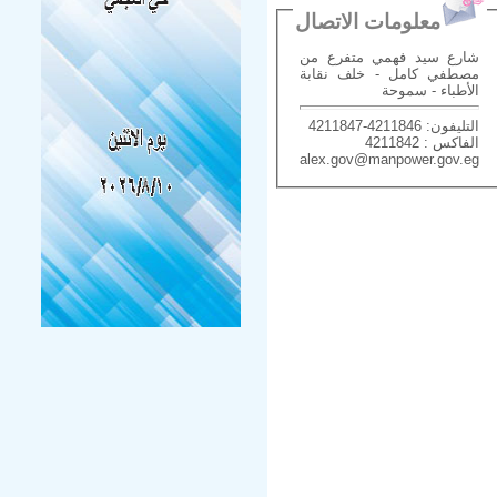
معلومات الاتصال
شارع سيد فهمي متفرع من
مصطفي كامل - خلف نقابة
الأطباء - سموحة
التليفون: 4211846-4211847
الفاكس : 4211842
alex.gov@manpower.gov.eg