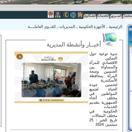
ستثمار
المــرور
الخدمات
الشكاوى
الرئيسية
..
الأجهزة الحكومية
..
المديريات
..
القــوى العاملــــة
أخبــار وأنشطة المديرية
ندوة توعية حول
التمكين
الاقتصادي للمرأة
والمساواة بين
الجنسين وصحة
المرأة بمحافظة
الأسكندرية
لتحسين جودة
الحياة لجميع
المواطنين في
مختلف أنحاء
الجمهورية بتقديم
الخدمات
الحكومية في
مختلف المجالات
تاريخ الخبر : 25
سبتمبر, 2024