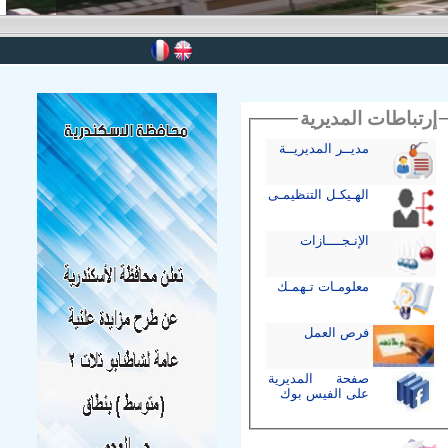
إرتباطات المديرية
مديــر المديريــة
الهـيكـل التنظيمـى
الإنـجــــازات
معلومـات تـهمـك
فرص العمل
صفحة المديرية
على الفيس بوك