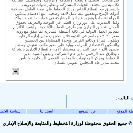
في مجالات: التعليم، والصحة، والثقافة، والرياضة، والتوظيف، بطريقة
تكاملية بين مختلف الجهات المشاركة، وتنظيم ندوات توعوية ،
بالتنسيق مع القطاع الخاص،وذلك للحفاظ على صحة العامل ،وسلامة
أدوات الإنتاج ،وتحقيق بيئة عمل لائقة وصحية ، مع الاهتمام بتمكين
المرأة إقتصادياً وتعزيز قدراتها للمشاركة فى عمليات التنمية ، وأكد
وكيل المديرية على دور وزارة العمل في التوجيه والتعريف بحقوق
العمال لتحقيق التوازن بين طرفي العملية الإنتاجية ، وأهمية الالتزام
بمعايير العمل الدولية في كافة أنشطة المديرية بما يتفق مع رؤية
مصر ٢٠٣٠ ، وحاضر فى الندوة فاتن محجوب مدير إدارة الرعاية
وشئون المرأة وتكافؤ الفرص ووحدة المساواة بين الجنسين
والتمكين الاقتصادي للمرأة ، ووليد علي مدير مكتب تفتيش وسط ،
بحضور اللواء عمر البنداري مستشار الأمن والقطاع الإداري بالشركة
، وطارق عبد الرحمن مدير عام الشركة ، ونيفين السيد مدير
التخطيط ومركز المعلومات بالمجلس القومي للسكان ، وايناس
محمد مدير عام المجلس القومي للسكان.
ة الموقع
عن الموقع
أتصل بنا
سياسة الخص
© جميع الحقوق محفوظة لوزارة التخطيط والمتابعة والإصلاح الإداري