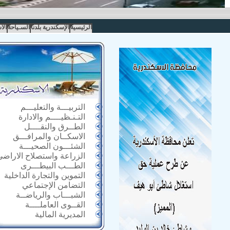
الرئيسية
الإسكندرية بلدنا
السـياحة
الا
التربيـــة والتعليـــم
التـنـظيــــم والادارة
الطــرق والنقــــل
الاسكــان والمرافـــق
الشئـــون الصحيـــة
الزراعة واستصلاح الاراضى
الطـــب البيطـــرى
التموين والتجارة الداخلية
التضامن الإجتماعي
الشبـــاب والرياضــة
القــوى العاملــــة
المديرية المالية