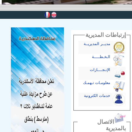
إرتباطات المديرية
مديــر المديريــة
الـخـطـــــة
الإنـجــــازات
معلومـات تـهمـك
خدمات الكترونية
الاتصال
بالمديرية