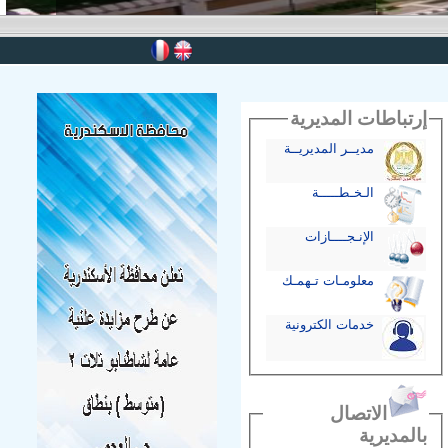
إرتباطات المديرية
مديــر المديريــة
الـخـطـــــة
الإنـجــــازات
معلومـات تـهمـك
خدمات الكترونية
الاتصال
بالمديرية