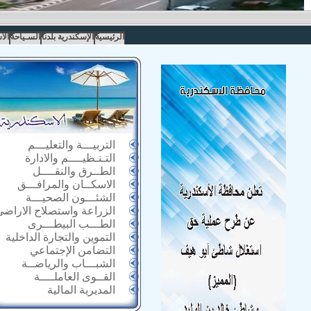
الرئيسية
الإسكندرية بلدنا
السـياحة
الا
التربيـــة والتعليـــم
التـنـظيــــم والادارة
الطــرق والنقــــل
الاسكــان والمرافـــق
الشئـــون الصحيـــة
الزراعة واستصلاح الاراضى
الطـــب البيطـــرى
التموين والتجارة الداخلية
التضامن الإجتماعي
الشبـــاب والرياضــة
القــوى العاملــــة
المديرية المالية