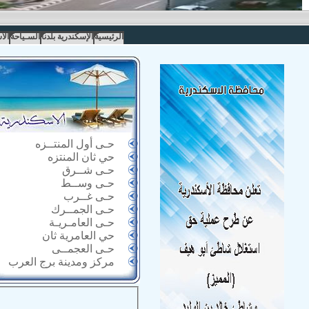
الرئيسية
الإسكندرية بلدنا
السـياحة
الا
حـى أول المنتــزه
حي ثان المنتزه
حـى شــرق
حـى وســط
حـى غــرب
حـى الجمــرك
حـى العامـريـة
حي العامرية ثان
حـى العجمــى
مركز ومدينة برج العرب