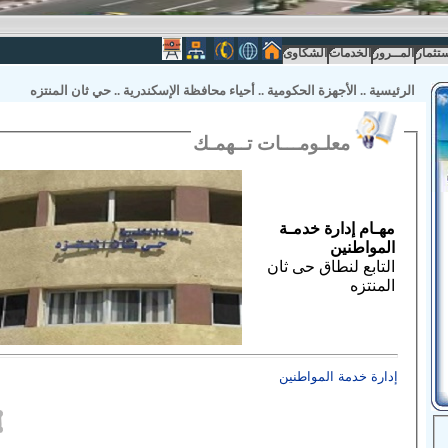
ستثمار
المــرور
الخدمات
الشكاوى
الرئيسية
..
الأجهزة الحكومية
..
أحياء محافظة الإسكندرية
..
حي ثان المنتزه
معلـومـــات تــهمـك
مهـام إدارة خدمـة
المواطنين
التابع لنطاق حى ثان
المنتزه
إدارة خدمة المواطنين