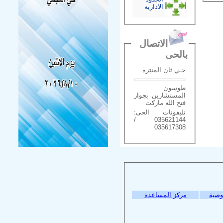
الاداريه
الاتصال
بالحى
حـي ثان المنتزه
طوسون
المستشارين بجوار
فتح الله ماركت
تليفونات الحى:
035621144 /
035617308
وصية
مركز المساعدة