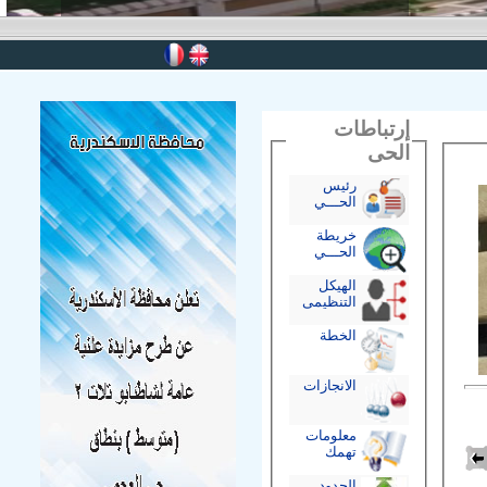
إرتباطات
الحى
رئيس
الحـــي
خريطة
الحـــي
الهيكل
التنظيمى
الخطة
الانجازات
معلومات
تهمك
الحدود