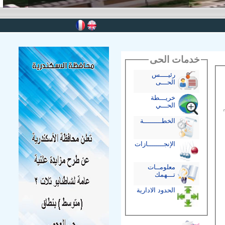
خدمات الحى
رئيــــس
الحـــى
خريـــطة
الحـــي
الخطـــــــــة
الإنجــــــــازات
معلومــات
تـــهمك
الحدود الادارية