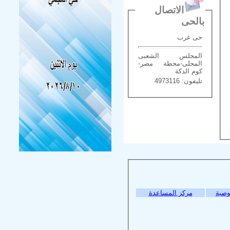
الاتصال
بالحى
حى غرب
المجلس الشعبى
المحلى-محطة مصر-
كوم الدكة
تليفون: 4973116
وصية
مركز المساعدة