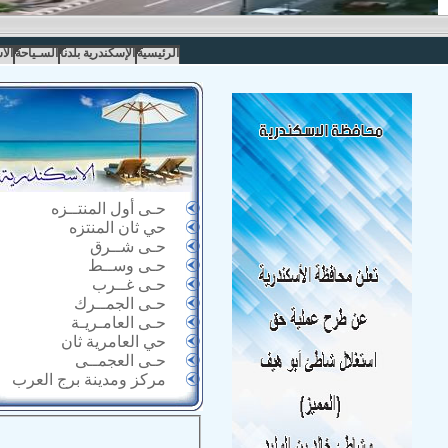
الرئيسية
الإسكندرية بلدنا
السـياحة
الا
حـى أول المنتــزه
حي ثان المنتزه
حـى شــرق
حـى وســط
حـى غــرب
حـى الجمــرك
حـى العامـريـة
حي العامرية ثان
حـى العجمــى
مركز ومدينة برج العرب