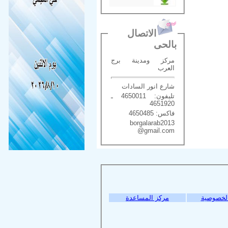
الاتصال
بالحى
مركز ومدينة برج
العرب
شارع انور السادات
تليفون: 4650011 ـ
4651920
فاكس: 4650485
borgalarab2013
@gmail.com
لخصوصية
مركز المساعدة