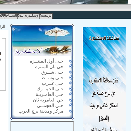
الرئيسية
الإسكندرية بلدنا
السـياحة
الا
الرئ
ب
حـى أول المنتــزه
حي ثان المنتزه
خ
حـى شــرق
حـى وســط
حـى غــرب
حـى الجمــرك
حـى العامـريـة
حي العامرية ثان
حـى العجمــى
مركز ومدينة برج العرب