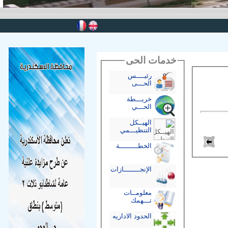
خدمات الحى
رئيــــس
الحـــى
خريـــطة
الحـــي
الهيــكل
التنظيـــمي
الخطـــــــــة
الإنجــــــــازات
معلومــات
تـــهمك
الحدود الاداريه