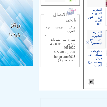
النشرة
الشهرية
الاتصال
عن شهر
بالحى
اكتوبر
2019
مركز ومدينة برج
العرب
النشره
الشهرية
عن شهر
شارع انور السادات
ديسمبر2018
تليفون: 4650011 ـ
4651920
معلومات
فاكس: 4650485
تهمك عن
borgalarab2013
مركز
@gmail.com
ومدينة برج
العرب