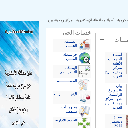
مية
..
أحياء محافظة الإسكندرية
..
مركز ومدينة برج
خدمات الحى
ـات
رئيــــس
الحـــى
خريـــطة
أسماء
الحـــي
الجمعيات
الأهلية
بمركز
الهيــكل
ومدينة برج
التنظيـــمي
العرب
الخطـــــــــة
بيان
بالشوارع
الإنجــــــــازات
الرئيسية
عن مركز
ومدينة برج
معلومــات
العرب
تـــهمك
نشرة
الحدود الاداريه
ديسمبر
2019