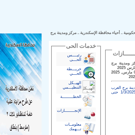
مية
..
أحياء محافظة الإسكندرية
..
مركز ومدينة برج
خدمات الحى
رئيــــس
الحـــى
مدينة برج
2
خريـــطة
فى الفترة من 01 مارس, 2025
الحـــي
الهيــكل
التنظيـــمي
برج العرب
في الفترة من 1/3/2025 حتى
الخطـــــــــة
الإنجــــــــازات
معلومــات
تـــهمك