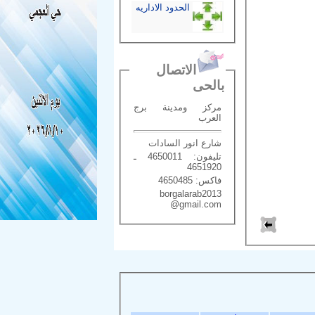
الحدود الاداريه
الاتصال
بالحى
مركز ومدينة برج
العرب
شارع انور السادات
تليفون: 4650011 ـ
4651920
فاكس: 4650485
borgalarab2013
@gmail.com