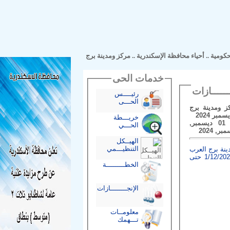
مية
..
أحياء محافظة الإسكندرية
..
مركز ومدينة برج
خدمات الحى
رئيــــس
الحـــى
مدينة برج
202
خريـــطة
فى الفترة من 01 ديسمبر,
الحـــي
الهيــكل
التنظيـــمي
برج العرب
في الفترة من 1/12/2024 حتى
الخطـــــــــة
الإنجــــــــازات
معلومــات
تـــهمك