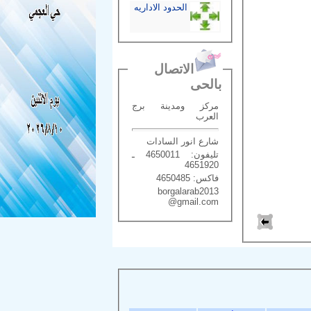
الحدود الاداريه
الاتصال
بالحى
مركز ومدينة برج
العرب
شارع انور السادات
تليفون: 4650011 ـ
4651920
فاكس: 4650485
borgalarab2013
@gmail.com