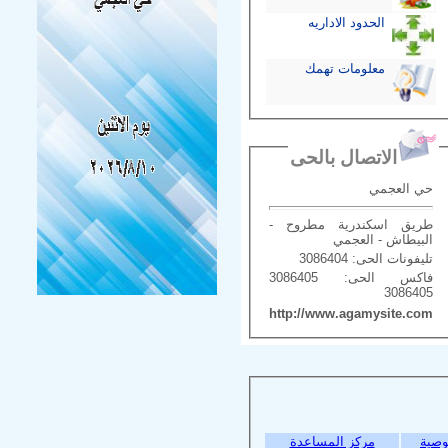
الحدود الاداريه
معلومات تهمك
الاتصال بالحى
حي العجمي
طريق اسكندرية مطروح -
البيطاش - العجمي
تليفونات الحى: 3086404
فاكس الحى: 3086405
3086405
http://www.agamysite.com
وصية
مركز المساعدة