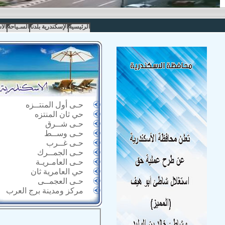
الرئيسية
الإسكندرية بلدنا
السـياحة
الا
حـى أول المنتــزه
حي ثان المنتزه
حـى شــرق
حـى وســط
حـى غــرب
حـى الجمــرك
حـى العامـريـة
حي العامرية ثان
حـى العجمــى
مركز ومدينة برج العرب