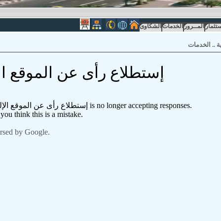
ستثمار
المــرور
الخدمات
الشكاوى
ة
..
الخدمات