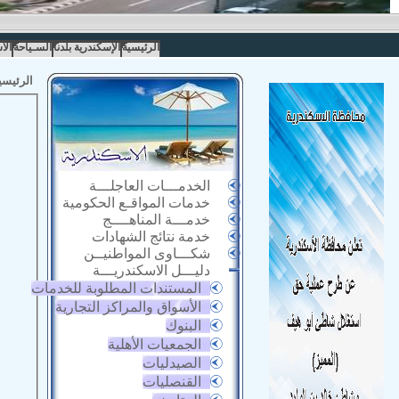
الرئيسية
الإسكندرية بلدنا
السـياحة
الا
الرئيسي
الخدمـــات العاجلـــة
خدمات المواقـع الحكومية
خدمـــة المناهــــج
خدمة نتائج الشهادات
شكـــاوى المواطنيــن
دليـــل الاسكندريـــة
المستندات المطلوبة للخدمات
الأسواق والمراكز التجارية
البنوك
الجمعيات الأهلية
الصيدليات
القنصليات