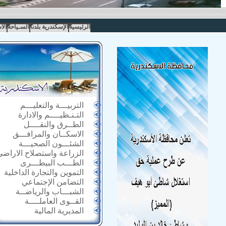
الرئيسية
الإسكندرية بلدنا
السـياحة
الا
التربيـــة والتعليـــم
التـنـظيــــم والادارة
الطــرق والنقــــل
الاسكــان والمرافـــق
الشئـــون الصحيـــة
الزراعة واستصلاح الاراضى
الطـــب البيطـــرى
التموين والتجارة الداخلية
التضامن الإجتماعي
الشبـــاب والرياضــة
القــوى العاملــــة
المديرية المالية