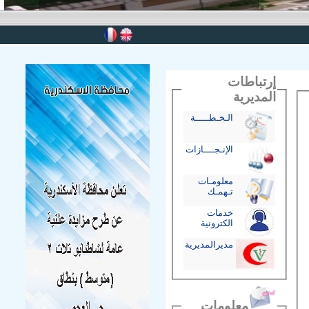
إرتباطات
المديرية
الـخـطـــــة
الإنـجــــازات
معلومـات
تـهمـك
خدمات
الكترونية
مديرالمديرية
معلومات