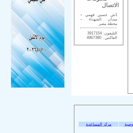
الاتصال
1ش حسين فهمي –
ميدان الشهداء –
محطة مصر
التليفون: 3917154
الفاكس : 4967390
وصية
مركز المساعدة