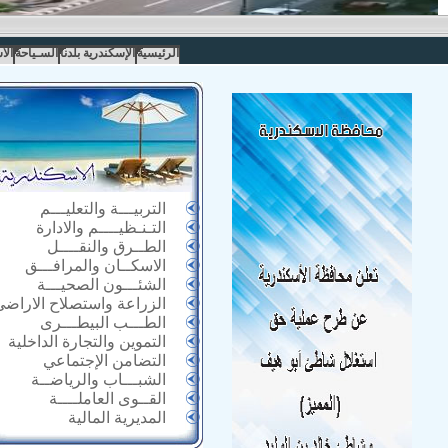
الرئيسية
الإسكندرية بلدنا
السـياحة
الا
التربيـــة والتعليـــم
التـنـظيــــم والادارة
الطــرق والنقــــل
الاسكــان والمرافـــق
الشئـــون الصحيـــة
الزراعة واستصلاح الاراضى
الطـــب البيطـــرى
التموين والتجارة الداخلية
التضامن الإجتماعي
الشبـــاب والرياضــة
القــوى العاملــــة
المديرية المالية