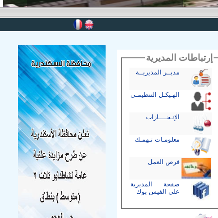
إرتباطات المديرية
مديــر المديريــة
الهـيكـل التنظيمـى
الإنـجــــازات
معلومـات تـهمـك
فرص العمل
صفحة المديرية
على الفيس بوك