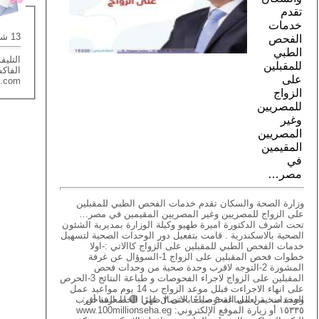
تقدم
خدمات
13 شارع ذكى رجب - سموحه - الاسكندرية
الفحص
الطبي
التليفون: 59
للمقبلين
الفاكس : 8
على
l.com
الزواج
للمصريين
وغير
المصريين
المقيمين
في
مصر…
وزارة الصحة والسكان تقدم خدمات الفحص الطبي للمقبلين
على الزواج للمصريين وغير المصريين المقيمين في مصر…
تحت اشرف الدكتورة اميرة طهيو وكيلة الوزارة بمديرية الشئون
الصحية بالاسكندرية . قامت بتفعيل دور الوحدات الصحية لتسهيل
خدمات الفحص الطبي للمقبلين على الزواج كاالاتي :-اولا
خطوات فحص المقبلين على الزواج 1-السوؤال عن غرفة
المشورة 2-التوجه لاقرب وحدة صحية من وحدات فحص
المقبلين على الزواج لاجراء الفحوصات و طباعة النتائج 3-الحرص
على انهاء الاجراءت فبلل موعد الزواج ب 14 يوم مواعيد عمل
الوحدات: من الساعة ٩ صباحًا حتى ٢ ظهرًا 🟣 لمعرفة أقرب وحدة صحية لعمل الفحوصات بالاتصال على الخط الساخن:
١٥٣٣٥ أو زيارة الموقع الإلكتروني: www.100millionseha.eg