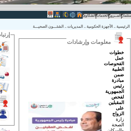
ستثمار
المــرور
الخدمات
الشكاوى
الرئيسية
..
الأجهزة الحكومية
..
المديريات
..
الشئـــون الصحيـــة
إرتباطات
معلومات وإرشادات
خطوات
عمل
الفحوصات
الطبية
ضمن
مبادرة
رئيس
الجمهورية
لفحص
المقبلين
على
الزواج
زارة
الصحة
والسكان