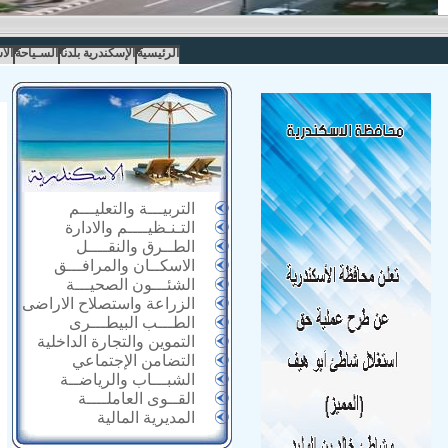
الرئيسية
الإسكندرية بلدنا
السـياحة
الا
التربيـــة والتعليـــم
التـنـظيــــم والادارة
الطــرق والنقــــل
الاسكــان والمرافـــق
الشئـــون الصحيـــة
الزراعة واستصلاح الاراضى
الطـــب البيطـــرى
التموين والتجارة الداخلية
التضامن الإجتماعي
الشبـــاب والرياضــة
القــوى العاملــــة
المديرية المالية