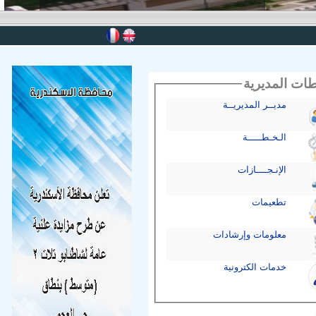
 المديرية
مديــر المديريــة
الـخـطـــــة
الإنـجــــازات
تطعيمات
معلومات وإرشادات
خدمات الكترونية