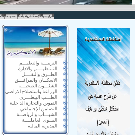
الرئيسية
الإسكندرية بلدنا
السـياحة
الا
التربيـــة والتعليـــم
التـنـظيــــم والادارة
الطــرق والنقــــل
الاسكــان والمرافـــق
الشئـــون الصحيـــة
الزراعة واستصلاح الاراضى
الطـــب البيطـــرى
التموين والتجارة الداخلية
التضامن الإجتماعي
الشبـــاب والرياضــة
القــوى العاملــــة
المديرية المالية