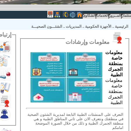
ستثمار
المــرور
الخدمات
الشكاوى
الرئيسية
..
الأجهزة الحكومية
..
المديريات
..
الشئـــون الصحيـــة
إرتباطات 
معلومات وإرشادات
معلومات
خاصة
بمنطقة
الجمرك
الطبية
معلومات
خاصة
بمنطقة
الجمرك
الطبية
التعرف على المنشئات الطبية التابعة لمديرية الشئون الصحية
في منطقتك ونتعرف الان على ثاني المناطق الطبية و هي
منطقة الجمرك الطبية و ذلك من خلال الصورة الموضحة
امامكم