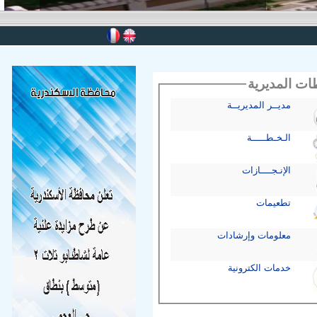
المديرية
مديــر المديريــة
الـخـطـــــة
الإنـجــــازات
تطعيمات
معلومات وإرشادات
خدمات الكترونية