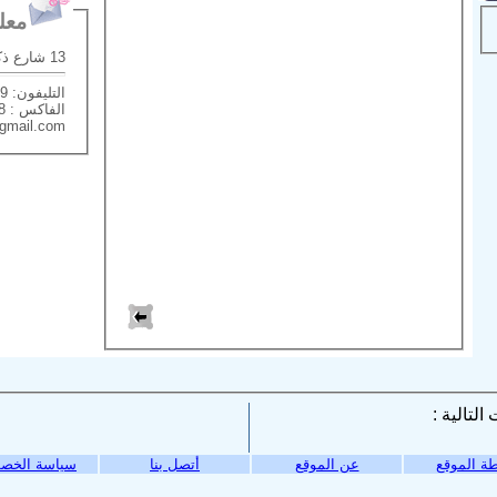
معلوم
13 شارع ذكى رجب - سموحه - الاسكندرية
التليفون: 034241559 -
الفاكس : 034241558
@gmail.com
ة الموقع
عن الموقع
أتصل بنا
سياسة الخص