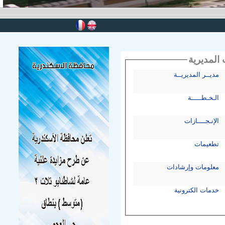
ية
مديــر المديريــة
الـخـطـــــة
الإنـجــــازات
تطعيمات
معلومات وإرشادات
خدمات الكترونية