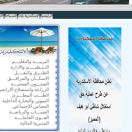
الرئيسية
الإسكندرية بلدنا
السـياحة
الا
التربيـــة والتعليـــم
التـنـظيــــم والادارة
الطــرق والنقــــل
الاسكــان والمرافـــق
الشئـــون الصحيـــة
الزراعة واستصلاح الاراضى
الطـــب البيطـــرى
التموين والتجارة الداخلية
التضامن الإجتماعي
الشبـــاب والرياضــة
القــوى العاملــــة
المديرية المالية