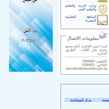
وزارة التربية والتعليم
والتعليم الفنى
المناهج التعليمية
المصرية
معلومات الاتصال
قرية ابيس العاشرة أمام مجمع
سيدى جابر اللغات - الطريق
الدائرى
التليفون: 4306454
الفاكس : 4306453
education@alexandria.gov.eg
وصية
مركز المساعدة