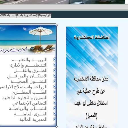
الرئيسية
الإسكندرية بلدنا
السـياحة
الا
التربيـــة والتعليـــم
التـنـظيــــم والادارة
الطــرق والنقــــل
الاسكــان والمرافـــق
الشئـــون الصحيـــة
الزراعة واستصلاح الاراضى
الطـــب البيطـــرى
التموين والتجارة الداخلية
التضامن الإجتماعي
الشبـــاب والرياضــة
القــوى العاملــــة
المديرية المالية