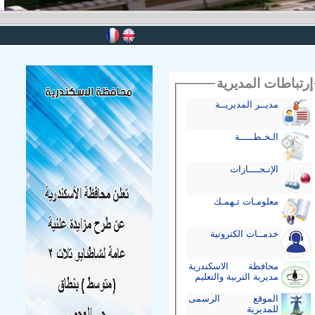
إرتباطات المديرية
مديــر المديريــة
الـخـطـــــة
الإنـجــــازات
معلومـات تـهمـك
خدمــات الكترونية
محافظة الاسكندرية
مديرية التربية والتعليم
الموقع الرسمى
للمديرية