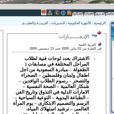
ستثمار
المــرور
الخدمات
الشكاوى
الرئيسية
..
الأجهزة الحكومية
..
المديريات
..
التربيـــة والتعليـــم
الإنـجـــــــازات
التربية الفنية
فى الفترة من 01 يناير, 2009 حتى 13 ديسمبر, 2009
الاشتراك بعدد لوحات فنية لطلاب
·
المراحل المختلفة في مسابقات (
الطفولة – مبادرة السعودية من اجل
اطفال ولبنان وفلسطين – الصحراء
والتصحر – رسوم الطلاب الوافدين –
شنكار العالمية – الصحة النفسية –
الامارات الدلية في التذوق وتاريخ الفن
– الطباعة اليدوية – التوعية السياحية –
الرسم والتصميم الابتكارى – يوم المرأة
العالمى – ترشيد استهلاك المياه.