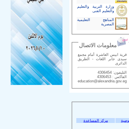
وزارة التربية والتعليم
والتعليم الفنى
المناهج التعليمية
المصرية
معلومات الاتصال
قرية ابيس العاشرة أمام مجمع
سيدى جابر اللغات - الطريق
الدائرى
التليفون: 4306454
الفاكس : 4306453
education@alexandria.gov.eg
وصية
مركز المساعدة