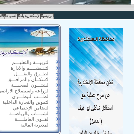
الرئيسية
الإسكندرية بلدنا
السـياحة
الا
التربيـــة والتعليـــم
التـنـظيــــم والادارة
الطــرق والنقــــل
الاسكــان والمرافـــق
الشئـــون الصحيـــة
الزراعة واستصلاح الاراضى
الطـــب البيطـــرى
التموين والتجارة الداخلية
التضامن الإجتماعي
الشبـــاب والرياضــة
القــوى العاملــــة
المديرية المالية