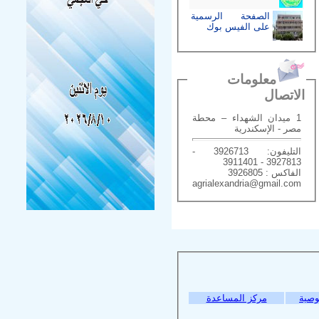
الصفحة الرسمية
على الفيس بوك
معلومات
الاتصال
1 ميدان الشهداء – محطة
مصر - الإسكندرية
التليفون: 3926713 -
3927813 - 3911401
الفاكس : 3926805
agrialexandria@gmail.com
وصية
مركز المساعدة