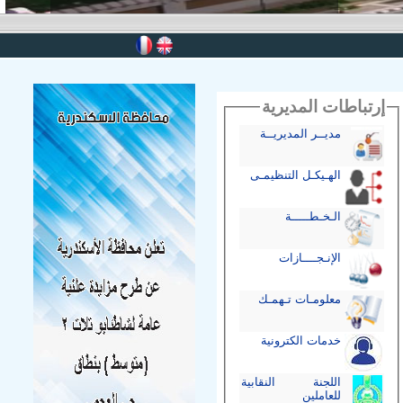
إرتباطات المديرية
مديــر المديريــة
الهـيكـل التنظيمـى
الـخـطـــــة
الإنـجــــازات
معلومـات تـهمـك
خدمات الكترونية
اللجنة النقابية
للعاملين