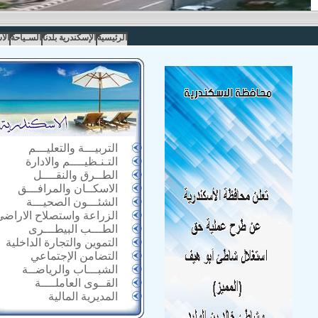
الرئيسية
الإسكندرية بلدنا
السـياحة
الا
التربيـــة والتعليـــم
التـنـظيــــم والادارة
الطــرق والنقــــل
الاسكــان والمرافـــق
الشئـــون الصحيـــة
الزراعة واستصلاح الاراضى
الطـــب البيطـــرى
التموين والتجارة الداخلية
التضامن الإجتماعي
الشبـــاب والرياضــة
القــوى العاملــــة
المديرية المالية