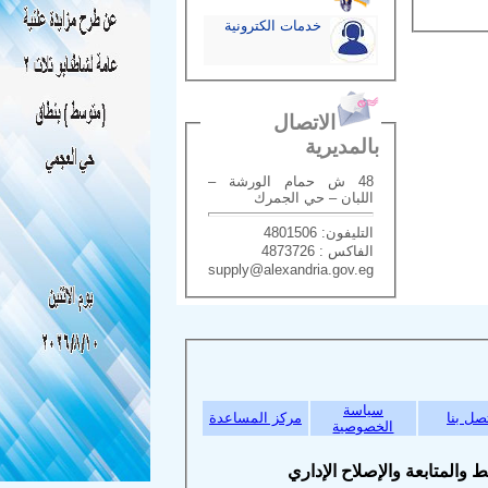
خدمات الكترونية
الاتصال
بالمديرية
48 ش حمام الورشة –
اللبان – حي الجمرك
التليفون: 4801506
الفاكس : 4873726
supply@alexandria.gov.eg
سياسة
بنا
مركز المساعدة
الخصوصية
متابعة والإصلاح الإداري