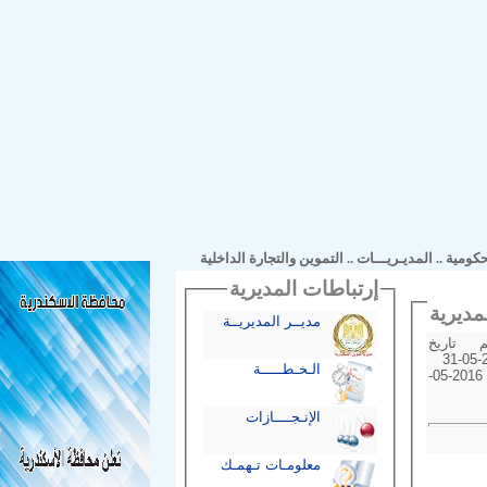
مية
..
المديـريـــات
..
التموين والتجارة الداخلية
إرتباطات المديرية
مديــر المديريــة
خطة شم النسيم تاريخ
بداية الخطة 2016-05-31
الـخـطـــــة
تاريخ نهاية الخطة 2016-05-
الإنـجــــازات
معلومـات تـهمـك